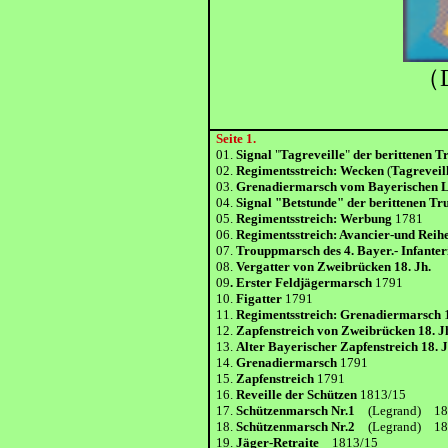
（D
Seite 1.
01.
Signal
"
Tagreveille
"
der berittenen 
02.
Regimentsstreich: Wecken
(
Tagreveil
03.
Grenadiermarsch vom Bayerischen L
04.
Signal "Betstunde" der berittenen T
05.
Regimentsstreich: Werbung
1781
06.
Regimentsstreich: Avancier-und Rei
07.
Trouppmarsch des 4. Bayer.- Infanter
08.
Vergatter von Zweibrücken 18. Jh.
09
. Erster Feldjägermarsch
1791
10.
Figatter
1791
11.
Regimentsstreich: Grenadiermarsch
12.
Zapfenstreich von Zweibrücken 18. J
13.
Alter Bayerischer Zapfenstreich 18. J
14.
Grenadiermarsch
1791
15.
Zapfenstreich
1791
16.
Reveille der Schützen
1813/15
17.
Schützenmarsch Nr.1
(Legrand) 18
18.
Schützenmarsch Nr.2
(Legrand) 18
19.
Jäger-Retraite
1813/15