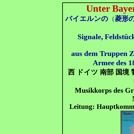
Unter Baye
バイエルンの
菱形
（
Signale, Feldstüc
aus dem Truppen Z
Armee des 1
西 ドイツ 南部 国境
Musikkorps des G
Leitung: Hauptkommis