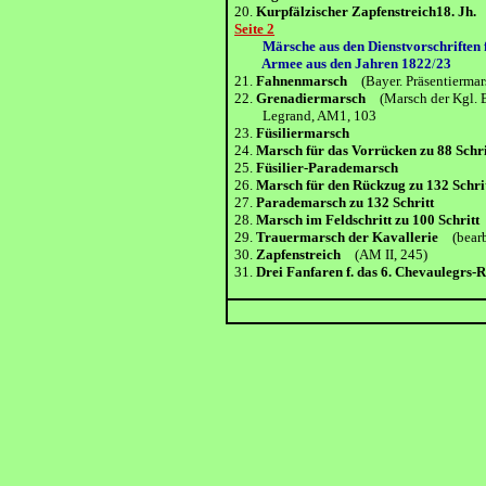
20.
Kurpfälzischer Zapfenstreich18. Jh.
Seite 2
Märsche aus den Dienstvorschriften f
Armee aus den Jahren 1822
/
23
21.
Fahnenmarsch
(Bayer. Präsentiermar
22.
Grenadiermarsch
(Marsch der Kgl. B
Legrand, AM1, 103
23.
Füsiliermarsch
24.
Marsch für das Vorrücken zu 88 Schri
25.
Füsilier-Parademarsch
26.
Marsch für den Rückzug zu 132 Schri
27.
Parademarsch zu 132 Schritt
28.
Marsch im Feldschritt zu 100 Schritt
29.
Trauermarsch der Kavallerie
(bearb.
30.
Zapfenstreich
(AM II, 245)
31.
Drei Fanfaren f. das 6. Chevaulegrs-