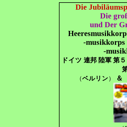
Die Jubiläums
Die gro
und Der Gr
Heeresmusikkorps
-musikkorps 
-musik
ドイツ 連邦 陸軍 第５
＆
（
ベルリン
）