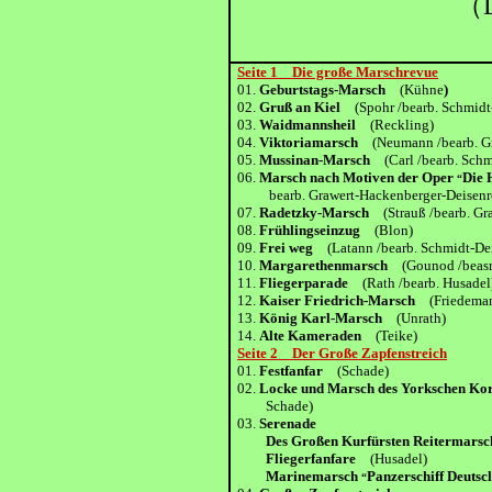
（D
Seite 1 Die große Marschrevue
01.
Geburtstags-Marsch
(Kühne
)
02.
Gruß an Kiel
(Spohr /bearb. Schmidt
03.
Waidmannsheil
(Reckling)
04.
Viktoriamarsch
(Neumann /bearb. G
05.
Mussinan-Marsch
(Carl /bearb. Sch
06.
Marsch nach Motiven der Oper
Die 
“
bearb. Grawert-Hackenberger-Deisenr
07.
Radetzky-Marsch
(Strauß /bearb. G
08.
Frühlingseinzug
(Blon)
09.
Frei weg
(Latann /bearb. Schmidt-De
10.
Margarethenmarsch
(Gounod /beasr
11.
Fliegerparade
(Rath /bearb. Husadel
12.
Kaiser Friedrich-Marsch
(Friedema
13.
König Karl-Marsch
(Unrath)
14.
Alte Kameraden
(Teike)
Seite 2
Der Große Zapfenstreich
01.
Festfanfar
(Schade)
02.
Locke und Marsch des Yorkschen 
Schade)
03.
Serenade
Des Großen Kurfürsten Reitermar
Fliegerfanfare
(Husadel)
Marinemarsch
Panzerschiff Deutsc
“