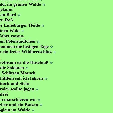
ld, im grünen Walde
☆
gelaunt
 an Bord
☆
zu Roß
er Lüneburger Heide
☆
ünen Wald
☆
Fahrt voraus
nem Polenstädtchen
☆
kommen die lustigen Tage
☆
n ein freier Wildbretschütz
☆
2
rzbraun ist die Haselnuß
☆
die Soldaten
☆
r Schützen Marsch
hifflein sah ich fahren
☆
tock und Stein
roler wollte jagen
☆
frei
n marschieren wir
☆
ller und ein Batzen
☆
öglein im Walde
☆