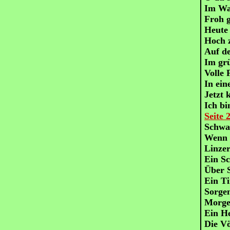
Im Wa
Froh 
Heute
Hoch 
Auf d
Im gr
Volle 
In ei
Jetzt 
Ich bi
Seite 
Schwa
Wenn 
Linze
Ein Sc
Über S
Ein Ti
Sorgen
Morge
Ein He
Die V