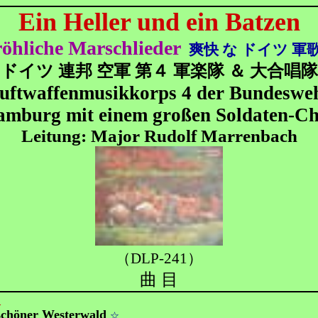
Ein Heller und ein Batzen
öhliche Marschlieder
爽快 な ドイツ 軍
ドイツ 連邦 空軍 第４ 軍楽隊 ＆ 大合唱隊
uftwaffenmusikkorps 4 der Bundeswe
mburg mit einem großen Soldaten-C
Leitung: Major Rudolf Marrenbach
（DLP-241）
曲 目
1
schöner Westerwald
☆