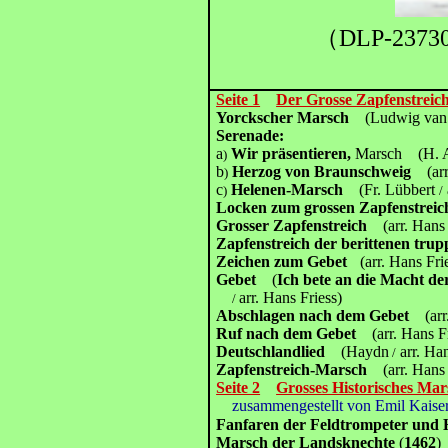
（DLP-2373
Seite 1
Der Grosse Zapfenstreic
Yorckscher Marsch
(Ludwig van
Serenade:
a
Wir präsentieren,
Marsch
(H. 
)
b
Herzog von Braunschweig
(ar
)
c
Helenen-Marsch
(Fr. Lübbert
)
/
Locken zum grossen Zapfenstre
Grosser Zapfenstreich
(arr. Hans
Zapfenstreich der berittenen tr
Zeichen zum Gebet
(arr. Hans Fri
Gebet
(
Ich bete an die Macht de
arr. Hans Friess)
/
Abschlagen nach dem Gebet
(arr.
Ruf nach dem Gebet
(arr. Hans Fr
Deutschlandlied
(Haydn
arr. Han
/
Zapfenstreich-Marsch
(arr. Hans 
Seite 2
Grosses Historisches Ma
zusammengestellt von Emil Kaise
Fanfaren der Feldtrompeter und
Marsch der Landsknechte
(
1462
)