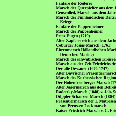
Fanfare der Reiterei
Marsch der Querpfeifer aus dem 
Geusenlied, Marsch aus dem Jahr
Marsch der Finnländischen Reiter
Kriege
Fanfare der Pappenheimer
Marsch der Pappenheimer
Prinz Eugen
(
1719
)
Alter Zapfenstreich aus dem Jarh
Coburger Josias-Marsch
(
1761
)
Ehrenmarsch Höllandischen Mari
Deutschen Marine
)
Marsch des schwäbischen Kreisre
Marsch aus der Zeit Friedrichs d
Der alte Dessauer
(
1676-1747
)
Alter Bayrischer Präsentiermarsc
Marsch des Kurhessischen Regim
Der Hohenfriedberger Marsch
(
1
Alter Jägermarsch aus den Befrei
Radetzky-Marsch
(
1848
)
v. Joh. S
Düppler-Schanzen-Marsch
(
1864
Präsentiermarsch der 1. Matrosen
von Preussen Lockmarsch
Kaiser Friedrich-Marsch v. C. F