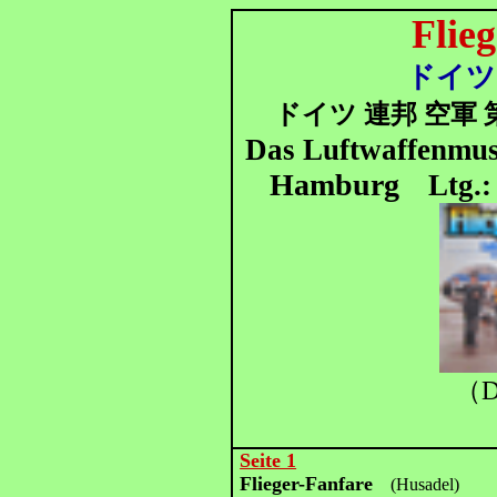
Flie
ドイツ
ドイツ 連邦
空軍 
Das Luftwaffenmus
Hamburg
Ltg.
（D
Seite 1
Flieger-Fanfare
(Husadel)