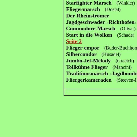
Starfighter Marsch
(Winkler)
Fliegermarsch
(Dostal)
Der Rheinströmer
Jagdgeschwader
Richthofen
«
»
Commodore-Marsch
(Olivar)
Start in die Wolken
(Schade)
Seite 2
Flieger empor
(Buder-Buchhor
Silbercondor
(Husadel)
Jumbo-Jet-Melody
(Graetch)
Tollkühne Flieger
(Mancini)
Traditionsmärsch
Jagdbombe
«
Fliergerkameraden
(Steeven-H