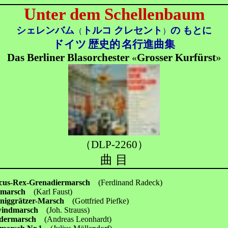
Unter dem Schellenbaum
シェレンバム
トルコ クレセント
の もとに
（
）
ドイツ
歴史的
名行進曲集
Das Berliner Blasorchester
Grosser Kurfürst
»
«
（DLP-2260）
曲 目
icus-Rex-Grenadiermarsch
(Ferdinand Radeck)
ermarsch
(Karl Faust)
öniggrätzer-Marsch
(Gottfried Piefke)
windmarsch
(Joh. Strauss)
ndermarsch
(Andreas Leonhardt)