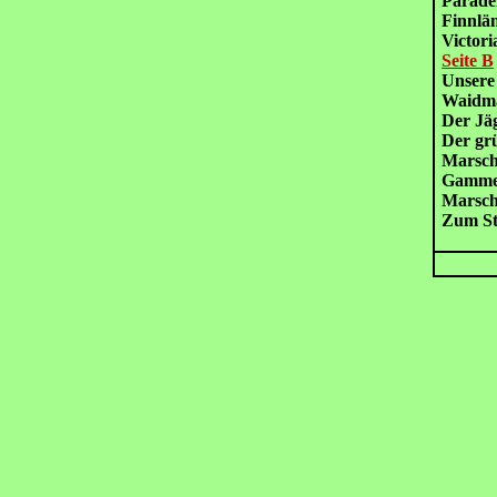
Parad
Finnlä
Victo
Seite B
Unser
Waidm
Der Jä
Der g
Marsch
Gamme
Marsch
Zum St