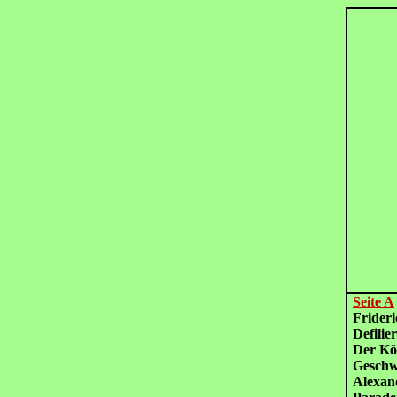
Seite A
Frider
Defili
Der K
Gesch
Alexa