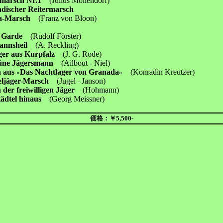
emarsch Nr.1
(Julius Möllendorf)
ndischer Reitermarsch
ria-Marsch
(Franz von Bloon)
e Garde
(Rudolf Förster)
annsheil
(A. Reckling)
ger aus Kurpfalz
(J. G. Rode)
rüne Jägersmann
(Ailbout - Niel)
 aus
Das Nachtlager von Granada
(Konradin Kreutzer)
«
»
ljäger-Marsch
(Jugel
Janson)
-
 der freiwilligen Jäger
(Hohmann)
ädtel hinaus
(Georg Meissner)
価格：￥5,500-