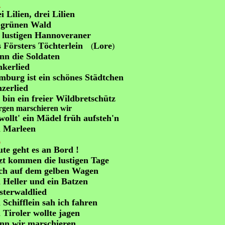
1
i Lilien, drei Lilien
 grünen Wald
 lustigen Hannoveraner
 Försters Töchterlein
Lore
(
)
n die Soldaten
kerlied
burg ist ein schönes Städtchen
zerlied
 bin ein freier Wildbretschütz
gen marschieren wir
wollt' ein Mädel früh aufsteh'n
i Marleen
2
te geht es an Bord !
zt kommen die lustigen Tage
ch auf dem gelben Wagen
 Heller und ein Batzen
terwaldlied
 Schifflein sah ich fahren
 Tiroler wollte jagen
nn wir marschieren