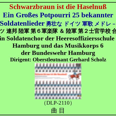
Schwarzbraun ist die Haselnuß
Ein Großes Potpourri 25 bekannter
Soldatenlieder
勇壮な ドイツ 軍歌 メドレ
ツ 連邦 陸軍 第６軍楽隊 ＆ 陸軍 第２士官学校 
in Soldatenchor der Heeresoffiziersschule 
Hamburg und das Musikkorps 6
der Bundeswehr Hamburg
Dirigent: Oberstleutnant Gerhard Scholz
（DLP-2110）
曲 目