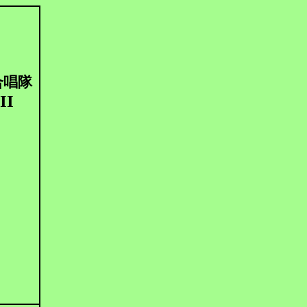
－
合唱隊
II