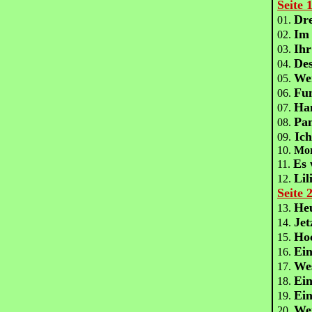
Seite 
Dre
01.
Im
02.
Ihr
03.
Des
04.
Wen
05.
Fun
06.
Ham
07.
Pan
08.
Ich
09.
10.
Mor
Es 
11.
Lil
12.
Seite 
Heu
13.
Jet
14.
Ho
15.
Ein
16.
Wes
17.
Ein
18.
Ein
19.
We
20.