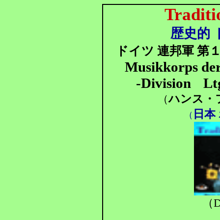
Tradit
歴史的 
ドイツ 連邦軍 第１
Musikkorps der
-Division
Lt
ハンス・フ
（
日本
（
（D