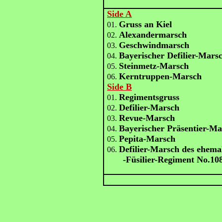
Side A
Gruss an Kiel
01.
Alexandermarsch
02.
Geschwindmarsch
03.
Bayerischer Defilier-Mars
04.
Steinmetz-Marsch
05.
Kerntruppen-Marsch
06.
Side B
Regimentsgruss
01.
Defilier-Marsch
02.
Revue-Marsch
03.
Bayerischer Präsentier-Ma
04.
Pepita-Marsch
05.
Defilier-Marsch des ehema
06.
-Füsilier-Regiment No.10