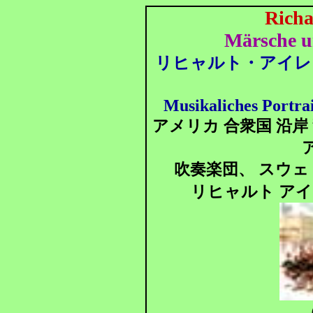
Richa
Märsche u
リヒャルト・
アイレ
Musikaliches Portra
アメリカ 合衆国 沿岸
吹奏楽団、 スウェ
リヒャルト アイ
（