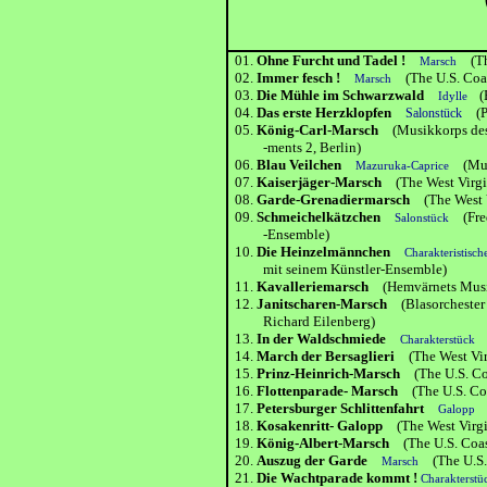
01.
Ohne Furcht und Tadel !
(The
Marsch
02.
Immer fesch !
(The U.S. Coas
Marsch
03.
Die Mühle im Schwarzwald
(
Idylle
04.
Das erste Herzklopfen
(Pa
Salonstück
05.
König-Carl-Marsch
(Musikkorps de
-ments 2, Berlin)
06.
Blau Veilchen
(Musi
Mazuruka-Caprice
07.
Kaiserjäger-Marsch
(The West Virgi
08.
Garde-Grenadiermarsch
(The West 
09.
Schmeichelkätzchen
(Fred
Salonstück
-Ensemble)
10.
Die Heinzelmännchen
Charakteristisch
mit seinem Künstler-Ensemble)
11.
Kavalleriemarsch
(Hemvärnets Mus
12.
Janitscharen-Marsch
(Blasorchester
Richard Eilenberg)
13.
In der Waldschmiede
(
Charakterstück
14.
March der Bersaglieri
(The West Vi
15.
Prinz-Heinrich-Marsch
(The U.S. C
16.
Flottenparade- Marsch
(The U.S. C
17.
Petersburger Schlittenfahrt
(
Galopp
18.
Kosakenritt- Galopp
(The West Virg
19.
König-Albert-Marsch
(The U.S. Coa
20.
Auszug der Garde
(The U.S. 
Marsch
21.
Die Wachtparade kommt !
Charakterstü