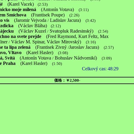
jé
(Karel Vacek)
(2:53)
nicko moje milená
(Antonín Votava)
(3:11)
lem Smíchova
(Frantisek Poupe)
(2:26)
o vís
(Jaromir Vejvoda
Ladislav Jacura)
/
(3:42)
zdicka
(Václav Bláha)
(2:12)
Hájecku
(Václav Kuzel
Svatopluk Radesinský)
/
(2:54)
chno na svete prejde
(Fred Raymond, Kurt Feltz, Max
ner
Václav M. Spinar, Václav Mirovský)
/
(3:16)
e ta lípa zelená
(Frantisek Zivný
Jaroslav Jacura)
/
(2:57)
avo, Vltavo
(Karel Hasler)
(3:08)
á, Svítá
(Antonín Votava
Bohuslav Nádvornikí)
/
(3:09)
je Praha
(Karel Hasler)
(1:50)
Celkový cas: 48:29
価格：￥2,500
-