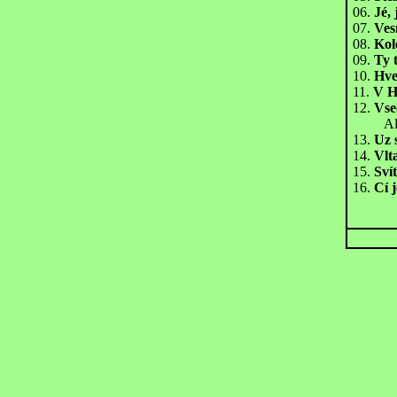
06.
Jé, 
07.
Ves
08.
Ko
09.
Ty t
10.
Hve
11.
V 
12.
Vse
All
13.
Uz s
14.
Vlt
15.
Svít
16.
Cí 