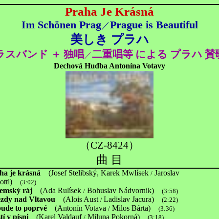
Praha Je Krásná
Im Schönen
Prag
Prague is Beautiful
／
美しき プラハ
ラスバンド ＋ 独唱
二重唱等 による プラハ 賛
／
Dechová Hudba Antonína Votavy
（CZ-8424）
曲 目
ha je krásná
(Josef Stelibský, Karek Mwlísek
Jaroslav
/
tl)
(3:02)
emský ráj
(Ada Rulísek
Bohuslav Nádvornik)
/
(3:58)
zdy nad Vltavou
(Alois Aust
Ladislav Jacura)
/
(2:22)
ude to poprvé
(Antonín Votava
Milos Bárta)
/
(3:36)
tí v písni
(Karel Valdauf
Miluna Pokorná)
/
(3:18)