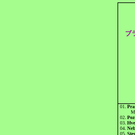
ブ
01.
Pra
Mot
02.
Poz
03.
Hve
04.
Neb
05.
Stes