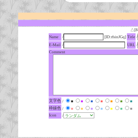
△[8
Name
/
[ID:rfsinJGq]
Title
/
E-Mail
/
URL
/
Comment
文字色
/
■
■
■
■
■
■
■
枠線色
/
■
■
■
■
■
■
■
Icon
/