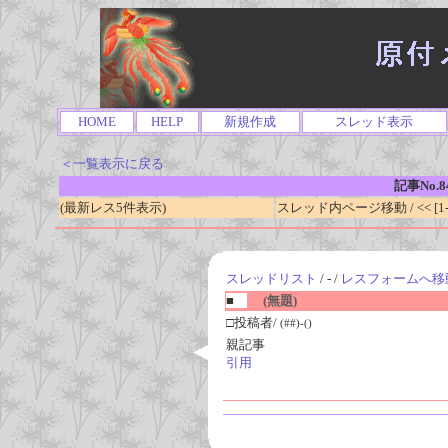
HOME
HELP
新規作成
スレッド表示
＜一覧表示に戻る
記事No.8
(最新レス5件表示)
スレッド内ページ移動 / << [1-0
スレッドリスト
/ - /
レスフォームへ移
■
(無題)
□投稿者/
(##)-()
親記事
引用