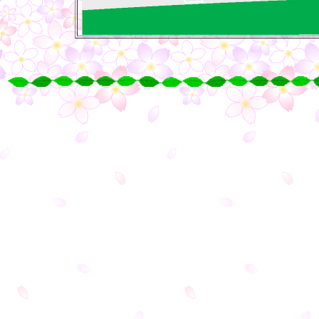
○
○
○
○