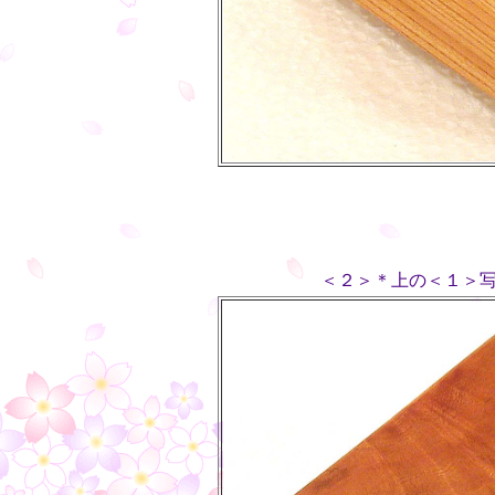
＜２＞＊上の＜１＞