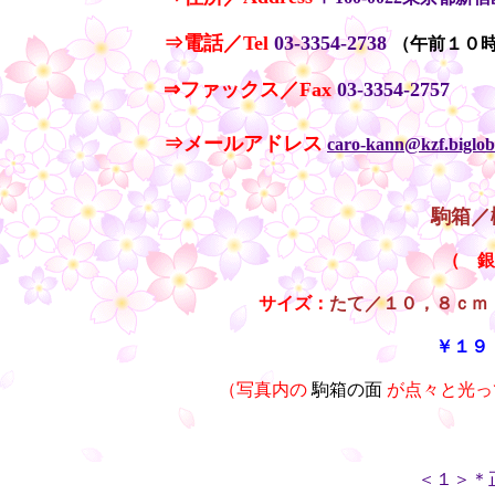
⇒電話／Tel
03-3354-2738
（午前１０
⇒ファックス／Fax
03-3354-2757
・
⇒メールアドレス
caro-kann@kzf.biglob
駒箱／
（ 銀
サイズ：
たて／１０，８ｃｍ
￥１９
（写真内の
駒箱の面
が点々と光っ
＜１＞＊