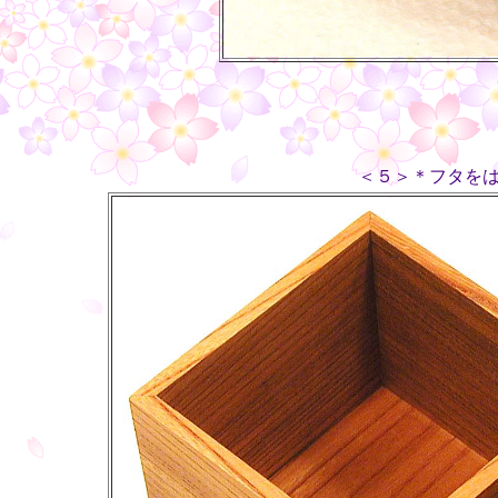
＜５＞＊フタを