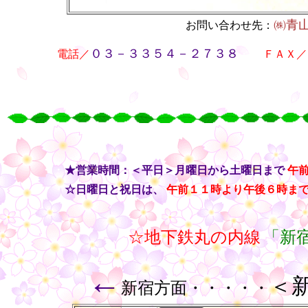
㈱青
お問い合わせ先：
・・
０３－３３５４－２７３８
電話／
・・
ＦＡＸ／
○
○
○
○
・・
★営業時間：＜平日＞月曜日から土曜日まで
午
・・
☆日曜日と祝日は、
午前１１時より午後６時ま
☆地下鉄丸の内線
「新
←
＜
新宿方面・・・・・