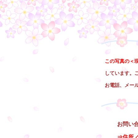
○
この写真の＜
しています。
お電話、メー
○
お問い
⇒住所／A