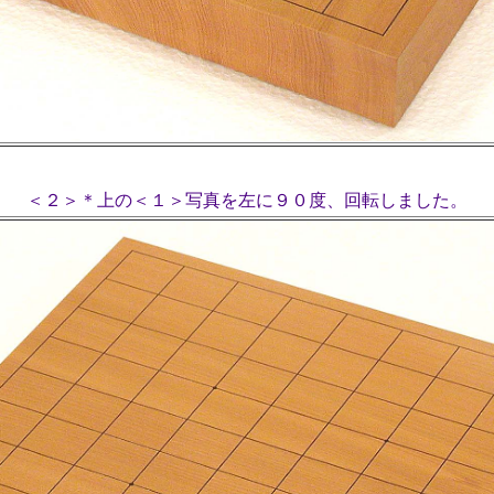
＜２＞＊上の＜１＞写真を左に９０度、回転しました。