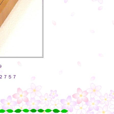
９
２７５７
・・
○
○