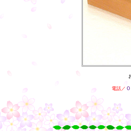
・・
０
電話／
○
○