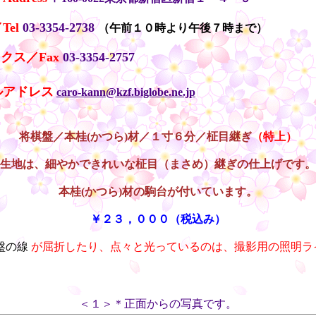
el
03-3354-2738
（午前１０時より午後７時まで）
クス／Fax
03-3354-2757
ルアドレス
caro-kann@kzf.biglobe.ne.jp
将棋盤／本桂(かつら)材／１寸６分／柾目継ぎ
（特上）
生地は、細やかできれいな柾目（まさめ）継ぎの仕上げです。
本桂(かつら)材の駒台が付いています。
￥２３，０００（税込み）
盤の線
が屈折したり、点々と光っているのは、撮影用の照明ラ
＜１＞＊正面からの写真です。