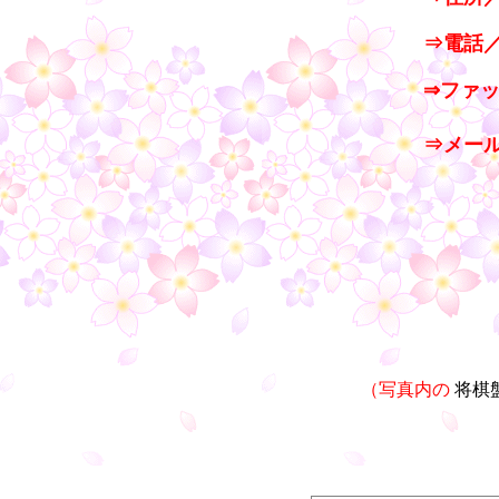
⇒電話／T
⇒ファッ
・
⇒メー
（写真内の
将棋