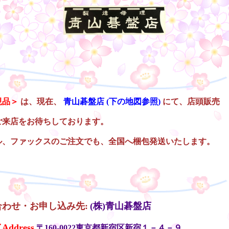
現品＞
は、現在、
青山碁盤店
(下の地図参照)
にて、店頭販売
ご来店をお待ちしております。
ル、ファックスのご注文でも、全国へ梱包発送いたします。
合わせ・お申し込み先:
(株)青山碁盤店
ddress
〒160-0022東京都新宿区新宿１－４－９