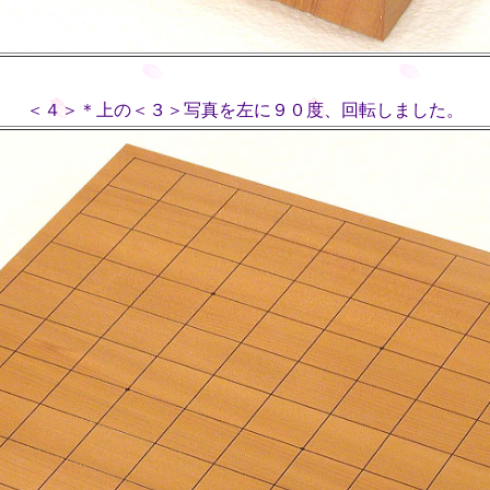
＜４＞＊上の＜３＞写真を左に９０度、回転しました。