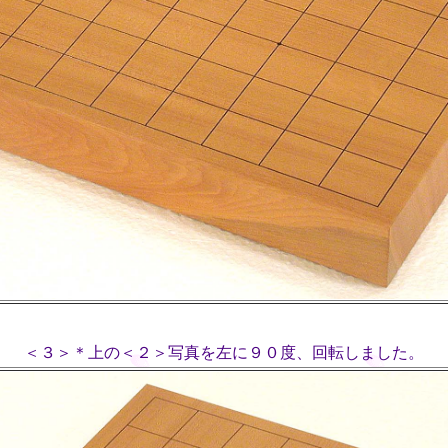
＜３＞＊上の＜２＞写真を左に９０度、回転しました。