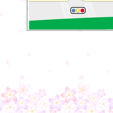
○
○
○
○