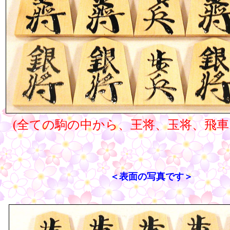
(全ての駒の中から、王将、玉将、飛車
＜表面の写真です＞
○