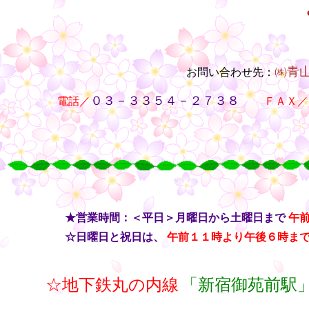
㈱青
お問い合わせ先：
・・
０３－３３５４－２７３８
電話／
・・
ＦＡＸ／
○
○
○
○
・・
★営業時間：＜平日＞月曜日から土曜日まで
午
・・
☆日曜日と祝日は、
午前１１時より午後６時ま
☆地下鉄丸の内線
「新宿御苑前駅