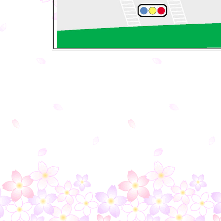
○
○
○
○