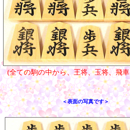
(全ての駒の中から、王将、玉将、飛車
＜表面の写真です＞
○