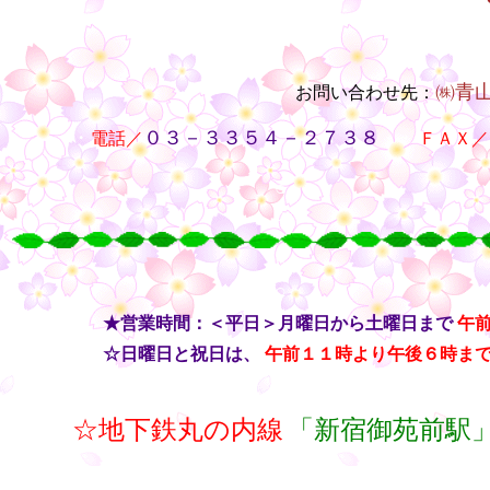
㈱青
お問い合わせ先：
・・
０３－３３５４－２７３８
電話／
・・
ＦＡＸ／
○
○
○
○
・・
★営業時間：＜平日＞月曜日から土曜日まで
午
・・
☆日曜日と祝日は、
午前１１時より午後６時ま
☆地下鉄丸の内線
「新宿御苑前駅