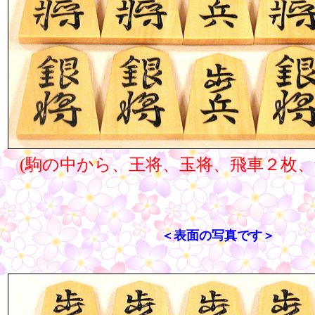
(駒の中から、王将、玉将、飛車２枚
＜表面の写真です＞
○