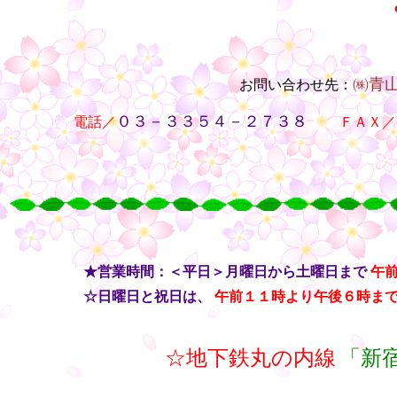
㈱青
お問い合わせ先：
・・
０３－３３５４－２７３８
電話／
・・
ＦＡＸ／
○
○
○
○
・・
★営業時間：＜平日＞月曜日から土曜日まで
午
・・
☆日曜日と祝日は、
午前１１時より午後６時ま
☆地下鉄丸の内線
「新