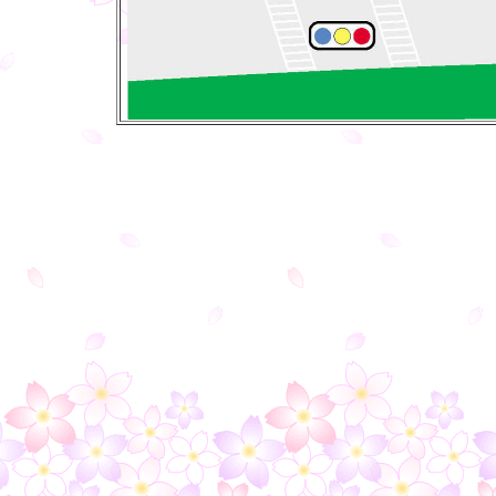
○
○
○
○