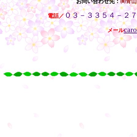
お問い合わせ先：
㈱青山
０３－３３５４－２
・・
電話／
caro
メール
・・
・
○
○
○
○
・
・
・