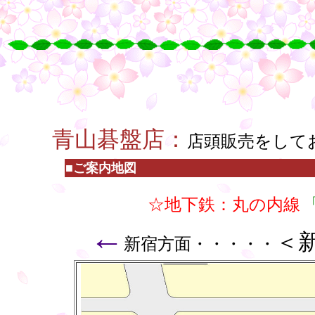
○
○
○
○
・
青山碁盤店：
店頭販売をして
■ご案内地図
☆地下鉄：丸の内線
←
＜
新宿方面・・・・・