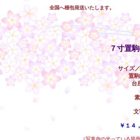
全国へ梱包発送いたします。
○
７寸置駒
サイズ／
置駒
台座
素
文
￥１４
（写真内の光っている箇