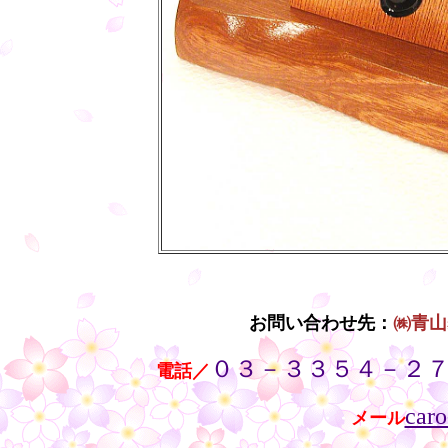
お問い合わせ先：
㈱青山
０３－３３５４－２
・・
電話／
caro
メール
・・