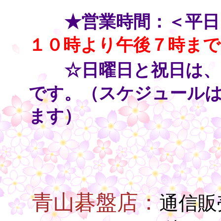
・・
★営業時間：＜平日
１０時より午後７時まで
・・
☆日曜日と祝日は、
です。（スケジュール
ます）
○
○
○
青山碁盤店：
通信販