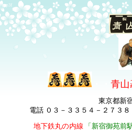
top3f
・・
青山
東京都新
電話 ０３－３３５４－２７３
地下鉄丸の内線
「新宿御苑前