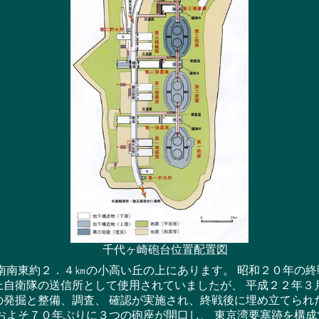
千代ヶ崎砲台位置配置図
東約２．４㎞の小高い丘の上にあります。 昭和２０年の終戦
上自衛隊の送信所として使用されていましたが、 平成２２年３
の発掘と整備、調査、 確認が実施され、終戦後に埋め立てられ
およそ７０年ぶりに３つの砲座が開口し、 東京湾要塞跡を構