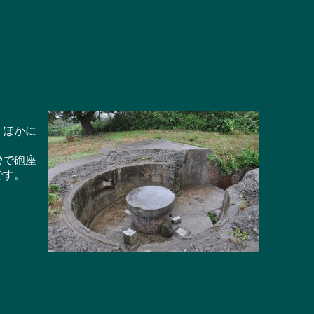
。ほかに
管で砲座
です。