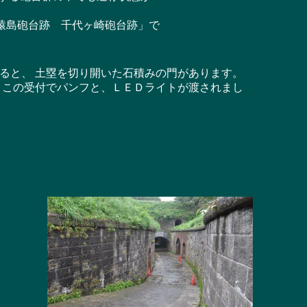
猿島砲台跡 千代ヶ崎砲台跡」で
ると、 土塁を切り開いた石積みの門があります。
ここの受付でパンフと、ＬＥＤライトが渡されまし