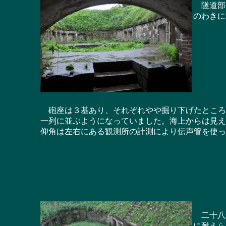
隧道部分
のわきに
砲座は３基あり、それぞれやや掘り下げたところ
一列に並ぶようになっていました。海上からは見え
仰角は左右にある観測所の計測により伝声管を使っ
二十八糎
に耐えら