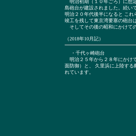
明治初期（１０年ごろ）に想定
島砲台が建設されました。続い
明治２０年代後半になると こ
竣工を残して東京湾要塞の砲台
そしてその後の昭和にかけての
（2018年10月記）
・千代ヶ崎砲台
明治２５年から２８年にかけて
面防御）と、 久里浜に上陸する
れています。