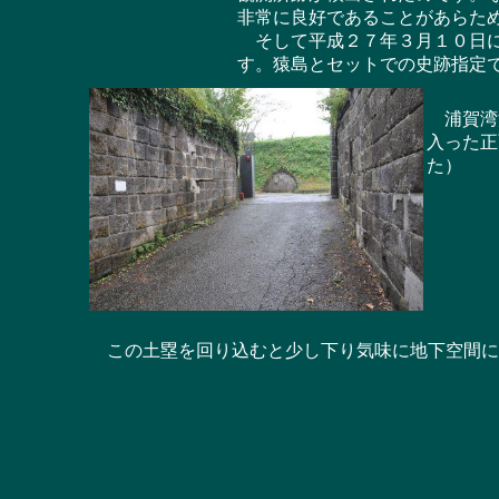
非常に良好であることがあらた
そして平成２７年３月１０日に
す。猿島とセットでの史跡指定
浦賀湾沿
入った正
た）
この土塁を回り込むと少し下り気味に地下空間に