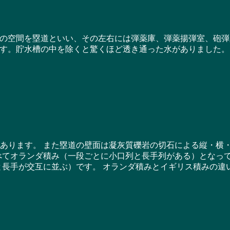
空間を塁道といい、その左右には弾薬庫、弾薬揚弾室、砲弾
す。貯水槽の中を除くと驚くほど透き通った水がありました。
あります。 また塁道の壁面は凝灰質礫岩の切石による縦・横
べてオランダ積み（一段ごとに小口列と長手列がある）となっ
と長手が交互に並ぶ）です。 オランダ積みとイギリス積みの違