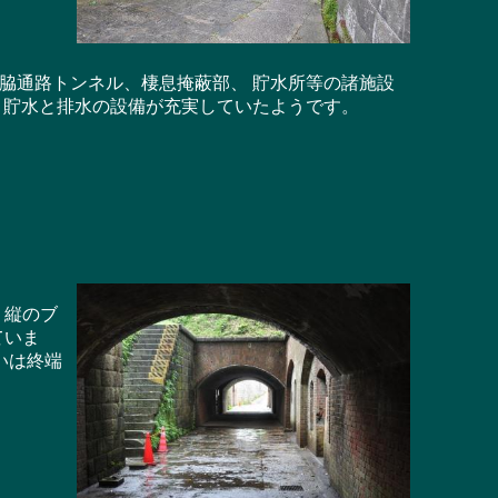
脇通路トンネル、棲息掩蔽部、 貯水所等の諸施設
 貯水と排水の設備が充実していたようです。
・縦のブ
ていま
いは終端