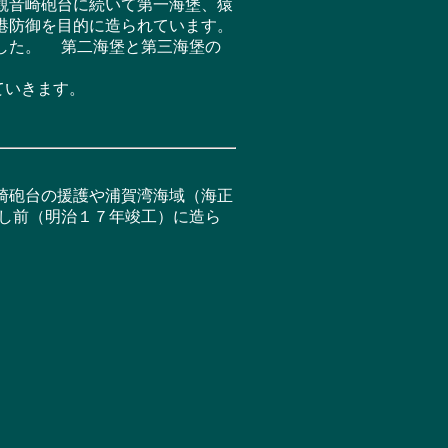
観音崎砲台に続いて第一海堡、猿
港防御を目的に造られています。
した。 第二海堡と第三海堡の
していきます。
崎砲台の援護や浦賀湾海域（海正
少し前（明治１７年竣工）に造ら