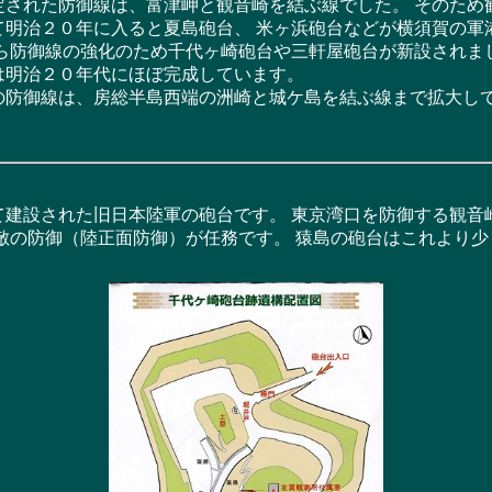
された防御線は、富津岬と観音崎を結ぶ線でした。 そのため
て明治２０年に入ると夏島砲台、 米ヶ浜砲台などが横須賀の軍
れら防御線の強化のため千代ヶ崎砲台や三軒屋砲台が新設されま
は明治２０年代にほぼ完成しています。
防御線は、房総半島西端の洲崎と城ケ島を結ぶ線まで拡大
建設された旧日本陸軍の砲台です。 東京湾口を防御する観音
敵の防御（陸正面防御）が任務です。 猿島の砲台はこれより