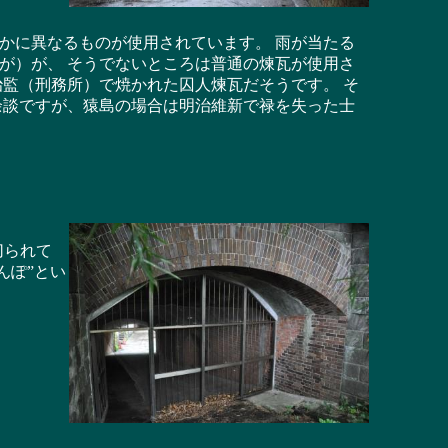
かに異なるものが使用されています。 雨が当たる
が）が、 そうでないところは普通の煉瓦が使用さ
治監（刑務所）で焼かれた囚人煉瓦だそうです。 そ
余談ですが、猿島の場合は明治維新で禄を失った士
切られて
んぽ”とい