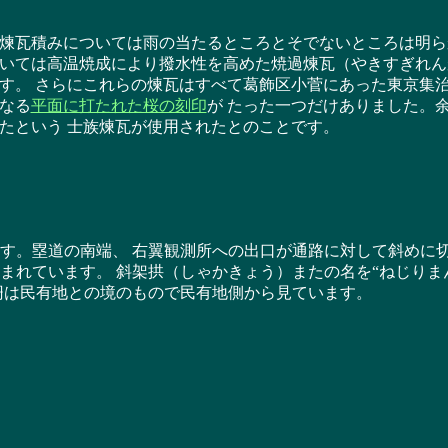
瓦積みについては雨の当たるところとそでないところは明ら
いては高温焼成により撥水性を高めた焼過煉瓦（やきすぎれん
す。 さらにこれらの煉瓦はすべて葛飾区小菅にあった東京集
なる
平面に打たれた桜の刻印
が たった一つだけありました。
たという 士族煉瓦が使用されたとのことです。
す。塁道の南端、 右翼観測所への出口が通路に対して斜めに
まれています。 斜架拱（しゃかきょう）またの名を“ねじりま
柵は民有地との境のもので民有地側から見ています。