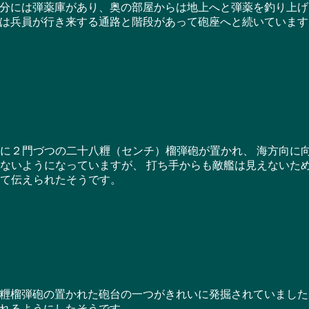
には弾薬庫があり、奥の部屋からは地上へと弾薬を釣り上げ
は兵員が行き来する通路と階段があって砲座へと続いています
に２門づつの二十八糎（センチ）榴弾砲が置かれ、 海方向に
ないようになっていますが、 打ち手からも敵艦は見えないた
て伝えられたそうです。
榴弾砲の置かれた砲台の一つがきれいに発掘されていました
れるようにしたそうです。