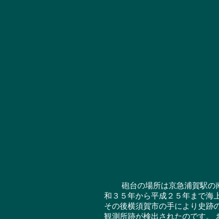
砲台の場所は京急浦賀駅の南南
和３５年から平成２５年まで海
その後横須賀市の手により史跡
観測所跡が検出されたのです。 