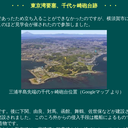
・・・ 東京湾要塞、千代ヶ崎砲台跡 ・・・
あったため立ち入ることができなかったのですが、横須賀市に
このほど見学会が催されたので参加しました。
三浦半島先端の千代ヶ崎砲台位置（Googleマップ より）
す。後に下関、由良、対馬、函館、舞鶴、佐世保などが建設さ
建設されました。 このころ外からの侵入手段は艦船によるもの
造物です。