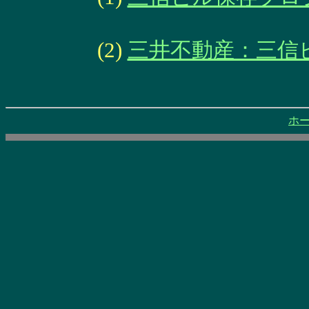
(2)
三井不動産：三信
ホ