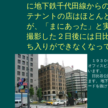
に地下鉄千代田線から
テナントの店はほとん
が、「まにあった」と実
撮影した２日後には日
ち入りができなくなっ
１９３０年
オフィスビ
います。
日比谷公園
ます。 地
ードを抜け