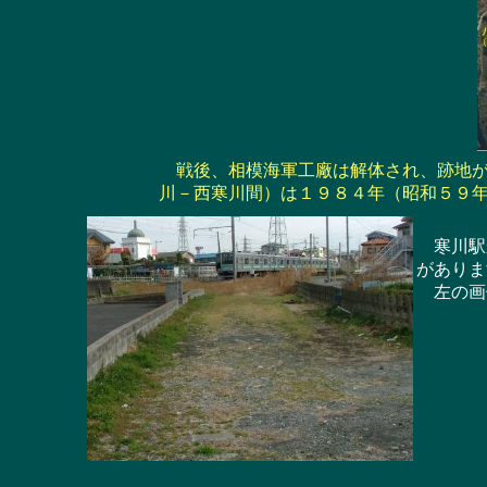
戦後、相模海軍工廠は解体され、跡地が
川－西寒川間）は１９８４年（昭和５９
寒川駅か
がありま
左の画