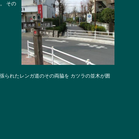
。 その
張られたレンガ道のその両脇を カツラの並木が囲