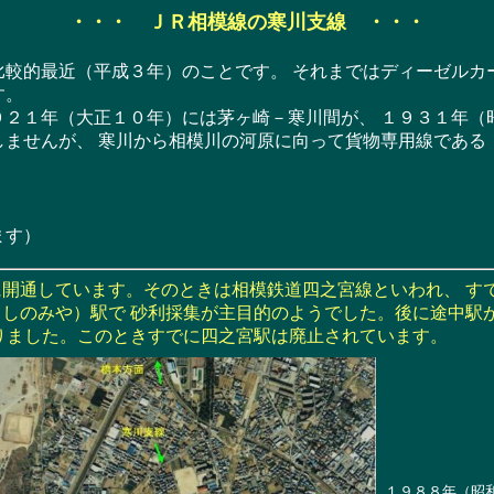
・・・ ＪＲ相模線の寒川支線 ・・・
較的最近（平成３年）のことです。 それまではディーゼルカ
す。
２１年（大正１０年）には茅ヶ崎－寒川間が、 １９３１年（
しませんが、 寒川から相模川の河原に向って貨物専用線である
ます）
開通しています。そのときは相模鉄道四之宮線といわれ、 す
しのみや）駅で 砂利採集が主目的のようでした。後に途中駅
りました。このときすでに四之宮駅は廃止されています。
１９８８年（昭