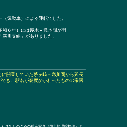
ー（気動車）による運転でした。
昭和６年）には厚木－橋本間が開
「寒川支線」がありました。
でに開業していた茅ヶ崎－寒川間から延長
ができ、駅名が幾度かかわったものの帝國
和６３年）のころの航空写真（国土地理院提供）よ