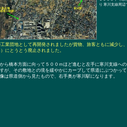
り 寒川支線周辺
工業団地として再開発されましたが貨物、旅客ともに減少し、
年）にとうとう廃止されました。
ら橋本方面に向って５００ｍほど進むと左手に寒川支線への
すが、その敷地との境を緩やかにカーブして県道にぶつかって
像は県道側から見たもので、右手奥が寒川駅になります。