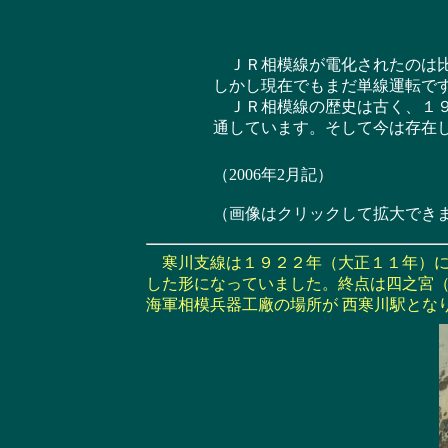
ＪＲ相模線が電化されたのは比
しかし現在でもまだ単線運転で
ＪＲ相模線の歴史は古く、１９
通しています。そして今は存在
（2006年2月記）
（画像はクリックして拡大でき
寒川支線は１９２２年（大正１１年）に
した形になっていました。終点は四之宮（
海軍相模兵器工廠の場所が 西寒川駅とな