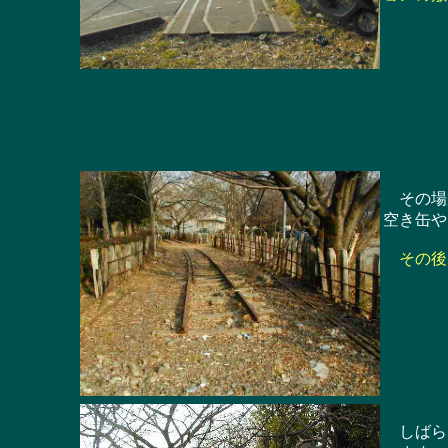
その場所
空き缶や
その後
しばらく