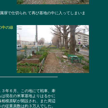
属塀で仕切られ て再び基地の中に入ってしまいま
の中の線
１３年６月、この地にて戦車、牽
ろは現在の米軍基地よりはるかに
線相模原駅が開設され、また周辺
きの従業員数は約３万人でした。