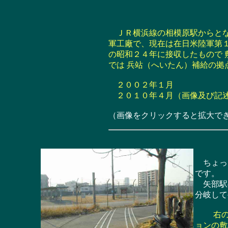
ＪＲ横浜線の相模原駅からとな
軍工廠で、現在は在日米陸軍第
の昭和２４年に接収したもので
では 兵站（へいたん）補給の
２００２年１月
２０１０年４月（画像及び記
（画像をクリックすると拡大で
ちょっと
です。
矢部駅の
分岐して
右の
ョンの敷