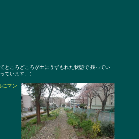
てところどころが土にうずもれた状態で 残ってい
っています。）
奥にマン