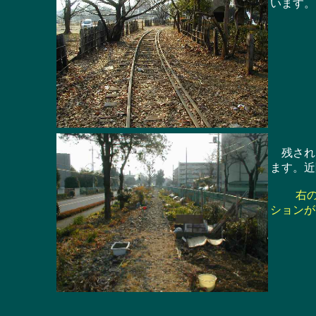
います。
残された
ます。近
右の
ションが