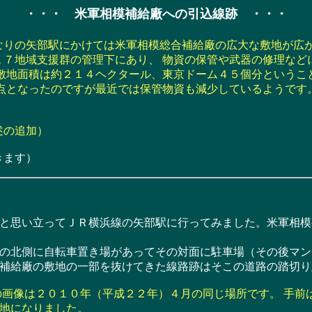
・・・ 米軍相模補給廠への引込線跡 ・・・
りの矢部駅にかけては米軍相模総合補給廠の広大な敷地が広が
１７地域支援群の管理下にあり、 物資の保管や武器の修理など
 敷地面積は約２１４ヘクタール、東京ドーム４５個分というこ
拠点となったのですが最近では保管物資も減少しているようです
述の追加）
きます）
思い立ってＪＲ横浜線の矢部駅に行ってみました。米軍相模
北側に自転車置き場があってその対面に駐車場（その後マン
補給廠の敷地の一部を抜けてきた線路跡はそこの道路の踏切り
画像は２０１０年（平成２２年）４月の同じ場所です。 手前
地になりました。