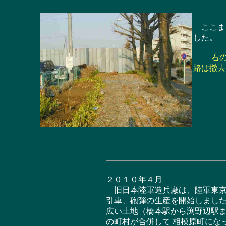
ここまで
した。
右の
路は撤去
２０１０年４月
旧日本陸軍造兵廠は、陸軍東京
引車、砲弾の生産を開始しました
広い土地（橋本駅から渕野辺駅ま
の町村が合併して 相模原町にな