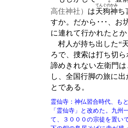
てんぐのかみ
高住神社）
は
天狗神
ち
すか。だから･･･、お
に連れて行かれたとか
村人が持ち出した“天
ろで、捜索は打ち切ら
諦めきれない左衛門は
し、全国行脚の旅に出
とである。
霊仙寺：神仏習合時代、も
「霊仙寺」と改めた。九州
て、３０００の宗徒を置い