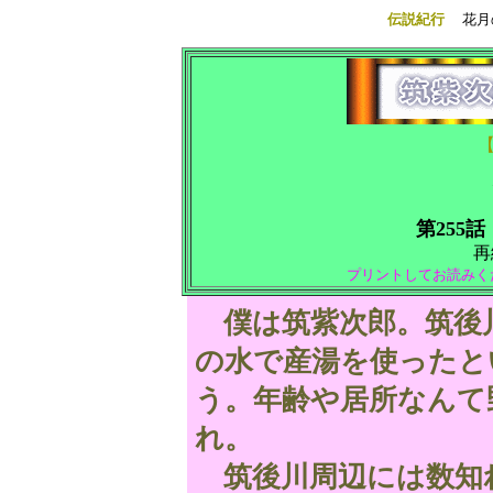
伝説紀行
花月
第255話
再
プリントしてお読みく
僕は筑紫次郎。筑後
の水で産湯を使ったと
う。年齢や居所なんて
れ。
筑後川周辺には数知