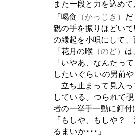
また一段と力を込めて
「喝食
（
かっじき）
だ
親の手を振りほどいて
の縁起を小唄にして、
「花月の喉
（のど）
は
「いやあ、なんたって
したいぐらいの男前や
立ち止まって見入っ
している。つられて覗
者の一挙手一動に釘付
「もしや、もしや？ 
るまいか･･･」