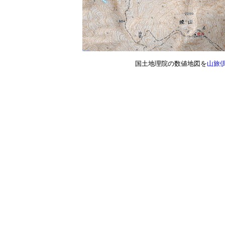
国土地理院の数値地図を
山旅