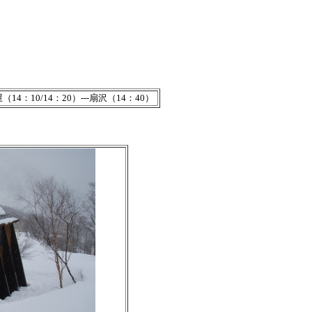
ん
（14：10/14：20）---扇沢（14：40）