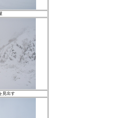
屋
を見出す