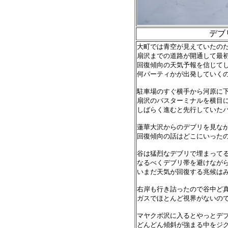
デブ
大町では青空が見えていたの
扇沢までの道路が開通して最
回復傾向の天気予報を信じて
何パーティかが出発していく
駐車場のすぐ横手から河原に
扇沢のバスターミナルを横目
しばらく進むと先行していた
蓮華大沢からのデブリを見な
回復傾向の話はどこにいった
谷は猛烈なデブリで埋まって
なるべくデブリ帯を避けなが
いまだ天気が回復する兆候は
右岸も行き詰ったので谷中ど
ガスでほとんど視界がないので
マヤクボ沢に入るとやっとデ
どんどん傾斜が強まる中をジ