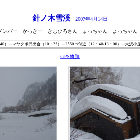
針ノ木雪渓
2007年4月14日
メンバー かっきー きむひろさん まっちゃん よっちゃ
0）---マヤクボ沢出合（10：25）---2550ｍ付近（12：40/13：00）---大沢小屋
GPS軌跡