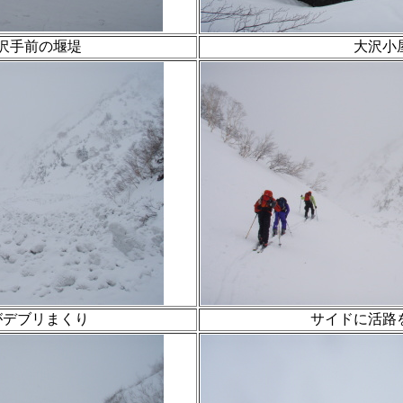
沢手前の堰堤
大沢小
がデブリまくり
サイドに活路