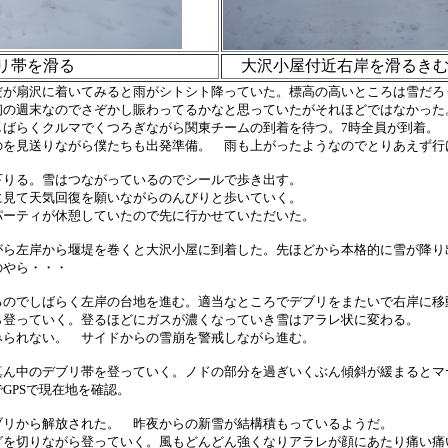
リ帯を滑る
大沢小屋付近右岸を滑るき
だが扇沢に着いてみると雨がシトシト降っていた。標高の高いところは雪だろ
初の週末なのでさぞかし賑わってるかなと思っていたがそれほどではなかった
しばらくクルマでくつろぎながら関東チームの到着を待つ。7時全員が到着。
のを見送りながら僕たちも出発準備。 雨も上がったようなのでとりあえず行
下りる。雪はつながっているのでシールで歩き出す。
に見て天気回復を願いながらのんびりと歩いていく。
パーティが休憩していたので先に行かせていただいた。
がら左岸から堰堤を巻くと大沢小屋に到着した。先ほどから本格的に雪が降り
のやら・・・
るのでしばらく左岸の台地を進む。適当なところでデブリをまたいで右岸に移
ら登っていく。登るほどにガスが濃くなっていき雪はアラレ状に変わる。
みられない。 サイドからの雪崩を警戒しながら進む。
真ん中のデブリ帯を登っていく。ノドの部分を過ぎいくぶん傾斜が緩まるとマ
GPSで現在地を確認。
ブリから解放された。 昨夜からの新雪が結構積もっているようだ。
グを切りながら登っていく。風もどんどん強くなりアラレが顔にあたり痛い痛