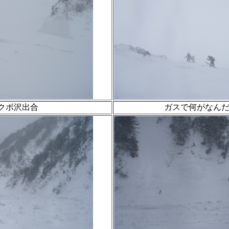
クボ沢出合
ガスで何がなん