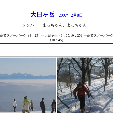
大日ヶ岳
2007年2月8日
メンバー まっちゃん、よっちゃん
高鷲スノーパーク（8：25）---大日ヶ岳（9：05/10：25）---高鷲スノーパー
（10：45）