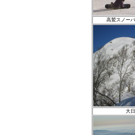
高鷲スノー
大