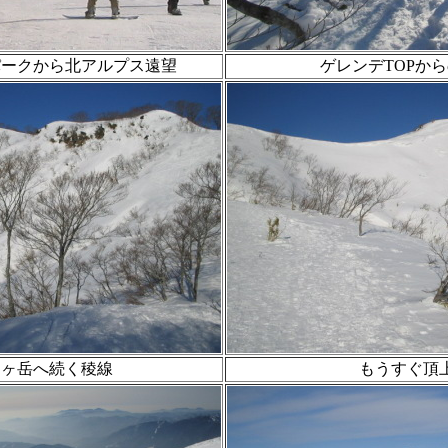
パークから北アルプス遠望
ゲレンデTOPか
日ヶ岳へ続く稜線
もうすぐ頂