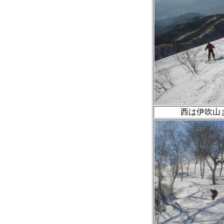
西は伊吹山