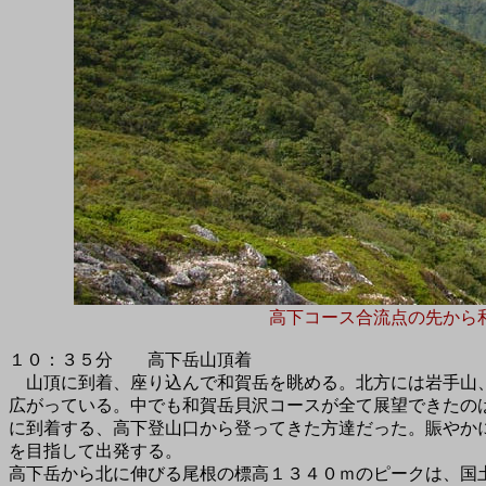
高下コース合流点の先から
１０：３５分 高下岳山頂着
山頂に到着、座り込んで和賀岳を眺める。北方には岩手山
広がっている。中でも和賀岳貝沢コースが全て展望できたの
に到着する、高下登山口から登ってきた方達だった。賑やか
を目指して出発する。
高下岳から北に伸びる尾根の標高１３４０ｍのピークは、国