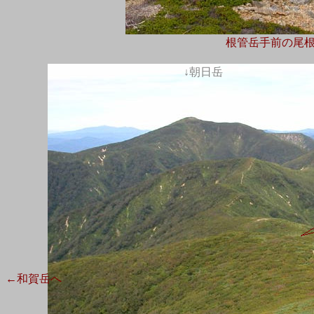
根管岳手前の尾
↓朝日岳
←和賀岳へ