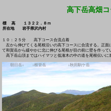
高下岳高畑コ
標 高 １３２２．８ｍ
所在地 岩手県沢内村
１０：２５分 高下コース合流点着
左から伸びてくる尾根沿いの高下コースに合流する。正面
て和賀岳から緩やかに北に伸びる尾根が目の前に壁を作って
高下岳山頂まではハイマツと低潅木の中の道を尾根伝いに
朝日岳↓
↓根管岳
↓秋田駒ケ岳