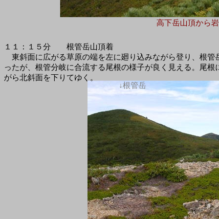
高下岳山頂から岩
１１：１５分 根管岳山頂着
東斜面に広がる草原の端を左に廻り込みながら登り、根管
ったが、根管分岐に合流する尾根の様子が良く見える。尾根
がら北斜面を下りてゆく。
↓根管岳