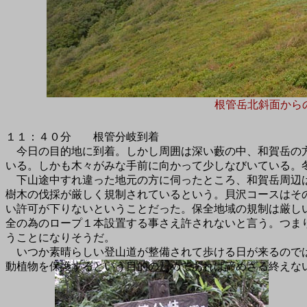
根管岳北斜面から
１１：４０分 根管分岐到着
今日の目的地に到着。しかし周囲は深い藪の中、和賀岳の
いる。しかも木々がみな手前に向かって少しなびいている。
下山途中すれ違った地元の方に伺ったところ、和賀岳周辺
樹木の伐採が厳しく規制されているという。貝沢コースはそ
い許可が下りないということだった。保全地域の規制は厳し
全の為のロープ１本設置する事さえ許されないと言う。つま
うことになりそうだ。
いつか素晴らしい登山道が整備されて歩ける日が来るので
動植物を保護するという目的のためであれば諦めざる終えな