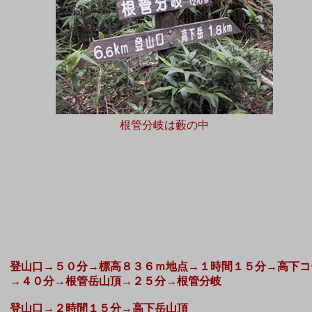
根管分岐は藪の中
登山口→５０分→標高８３６ｍ地点→１時間１５分→高下コ
→４０分→根管岳山頂→２５分→根管分岐
登山口→２時間１５分→高下岳山頂