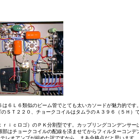
６は６Ｌ６類似のビーム管でとても太いカソードが魅力的です
ゴのＳＴ２２０、チョークコイルはタムラのＡ３９６（５Ｈ）
ｔｒｉｃロゴ）のＰＫ分割型です。カップリングコンデンサー
源部はチョークコイルの配線を済ませてからフィルターコンデ
ステレオアンプが組めた訳ですから、まあ合格点だと思います