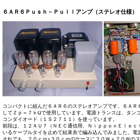
６ＡＲ６Ｐｕｓｈ－Ｐｕｌｌアンプ（ステレオ仕様）
コンパクトに組んだ６ＡＲ６のステレオアンプです。６ＡＲ
してＺｐ＝７ｋΩで使用しています。電源トランスは、タン
コンダイオード（１Ｓ２７１１）を使っています。
前段は、１２ＡＵ７（ＮＥＣ通信用、ＮｉｐｐｏｎＥｌｅｃ
いるケーブルタイを止めて結束糸で編み込んでみました。電
それでも、２０ｃｍ×３０ｃｍのケースに２０Ｗ＋２０Ｗの