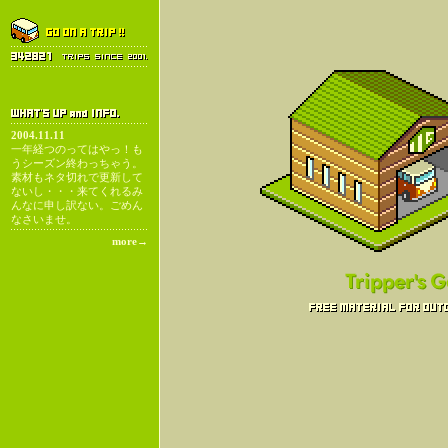
2004.11.11
一年経つのってはやっ！も
うシーズン終わっちゃう。
素材もネタ切れで更新して
ないし・・・来てくれるみ
んなに申し訳ない。ごめん
なさいませ。
more
→