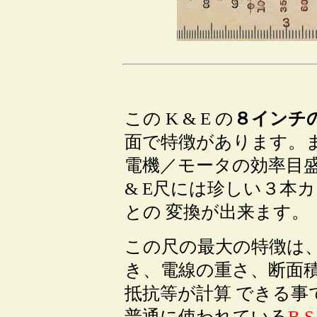
この K & E の
８インチの Ro
面で特徴があります。
電機／モータの効率目盛
& E尺には珍しい３本
との 変換が出来ます。
この尺の最大の特徴は
き、電線の重さ、断面
抵抗等が計算 できる事
普通に使われている
B.