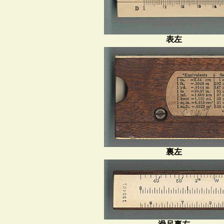
表左
裏左