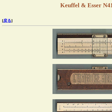
Keuffel & Esser N41
[
戻る
]