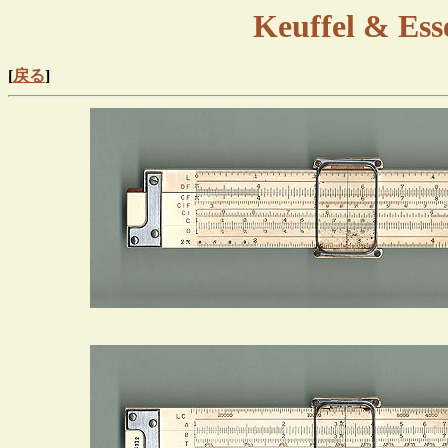
Keuffel & Ess
[
戻る
]