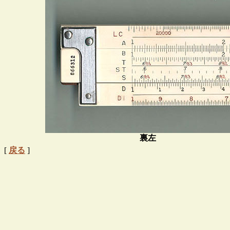
裏左
[
戻る
]