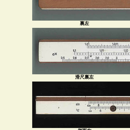
裏左
滑尺裏左