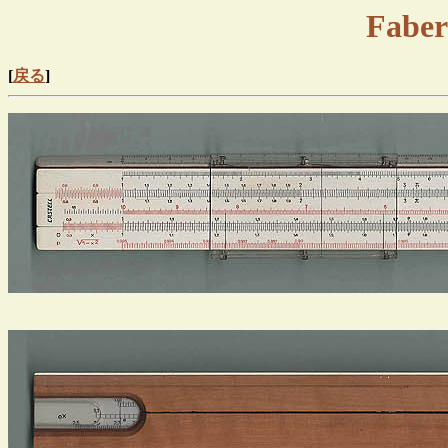
Faber
[
戻る
]