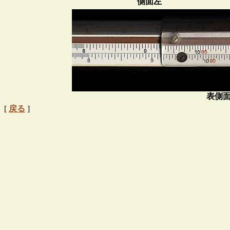
側面左
表側
[
戻る
]