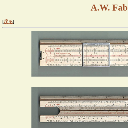
A.W. Fabe
[
戻る
]