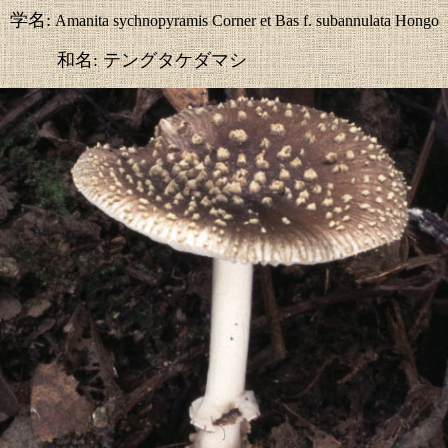
学名:
Amanita sychnopyramis Corner et Bas f. subannulata Hongo
和名: テングタケダマシ
.............................