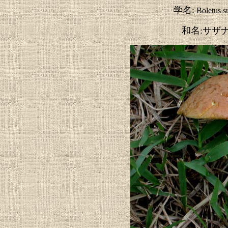
学名:
Boletus 
和名:サザ