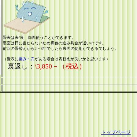
畳表は表/裏 両面使うことができます。
裏面は日に当たらないため褐色の進み具合が遅いのです。
前回の畳替えから2～3年でしたら裏面の使用ができるでしょう。
（畳表に
染み・穴
がある場合は表替えが良いかと思います）
裏返し：
\3,850－（税込）
トップページ