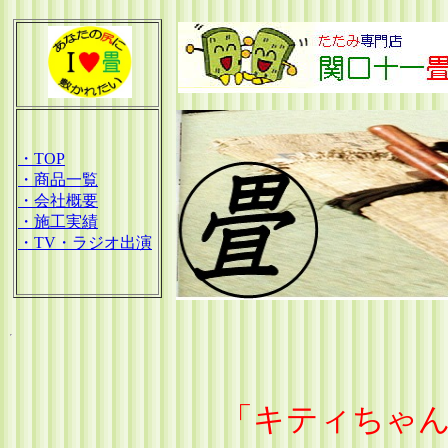
・TOP
・商品一覧
・会社概要
・施工実績
・TV・ラジオ出演
「キティちゃ