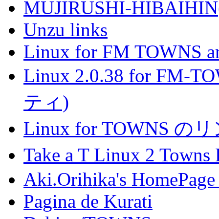
MUJIRUSHI-HIBAIHIN(n
Unzu links
Linux for FM TOWNS a
Linux 2.0.38 for 
ティ)
Linux for TOWNS の
Take a T Linux 2 To
Aki.Orihika's HomePag
Pagina de Kurati