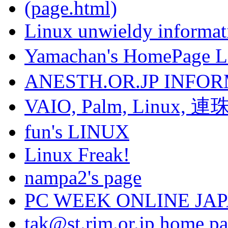
(page.html)
Linux unwieldy informat
Yamachan's HomePag
ANESTH.OR.JP INFO
VAIO, Palm, Linux, 連珠.
fun's LINUX
Linux Freak!
nampa2's page
PC WEEK ONLINE JA
tak@st.rim.or.jp home pa