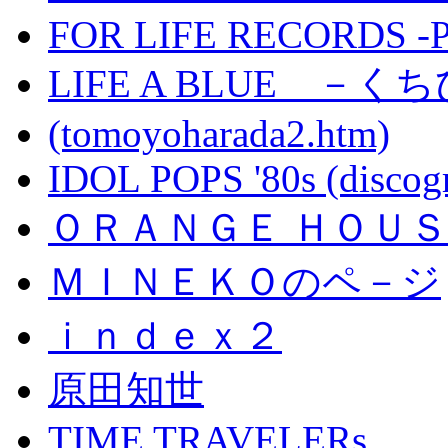
FOR LIFE RECORDS -
LIFE A BLUE －
(tomoyoharada2.htm)
IDOL POPS '80s (discog
ＯＲＡＮＧＥ ＨＯＵ
ＭＩＮＥＫＯのペ－ジ
ｉｎｄｅｘ２
原田知世
TIME TRAVELERs