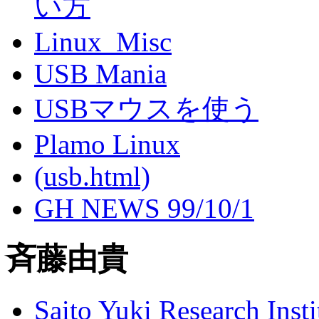
い方
Linux_Misc
USB Mania
USBマウスを使う
Plamo Linux
(usb.html)
GH NEWS 99/10/1
斉藤由貴
Saito Yuki Research Inst