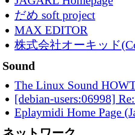
JAGARL Homepage
だめ soft project
MAX EDITOR
株式会社オーキッド(Co.,
Sound
The Linux Sound HOW
[debian-users:06998] Re:
Eplaymidi Home Page (J
ネットワーク