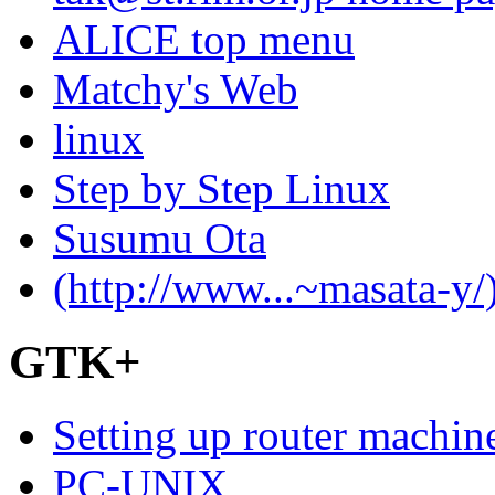
ALICE top menu
Matchy's Web
linux
Step by Step Linux
Susumu Ota
(http://www...~masata-y/
GTK+
Setting up router machin
PC-UNIX