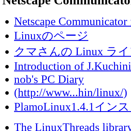
Netscape Communic
Netscape Communicator 
Linuxのページ
クマさんの Linux ラ
Introduction of J.Kuchini
nob's PC Diary
(http://www...hin/linux/)
PlamoLinux1.4.1イ
The LinuxThreads librar