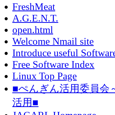
FreshMeat
A.G.E.N.T.
open.html
Welcome Nmail site
Introduce useful Softwar
Free Software Index
Linux Top Page
■ぺんぎん活用委員会～
活用■