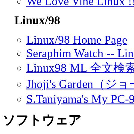
We Love Vine Linux !
Linux/98
Linux/98 Home Page
Seraphim Watch -- Li
Linux98 ML 全文検
Jhoji's Garden
S.Taniyama's My PC-
ソフトウェア