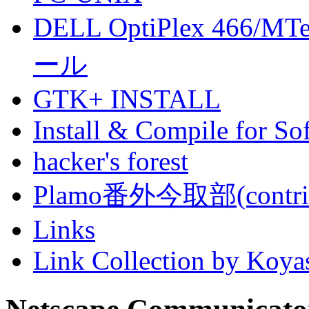
DELL OptiPlex 466/
ール
GTK+ INSTALL
Install & Compile for So
hacker's forest
Plamo番外今取部(contri
Links
Link Collection by Koya