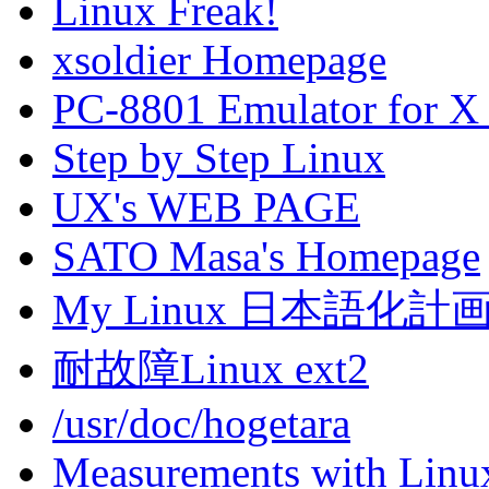
Linux Freak!
xsoldier Homepage
PC-8801 Emulator for X
Step by Step Linux
UX's WEB PAGE
SATO Masa's Homepage
My Linux 日本語化計
耐故障Linux ext2
/usr/doc/hogetara
Measurements with Linu