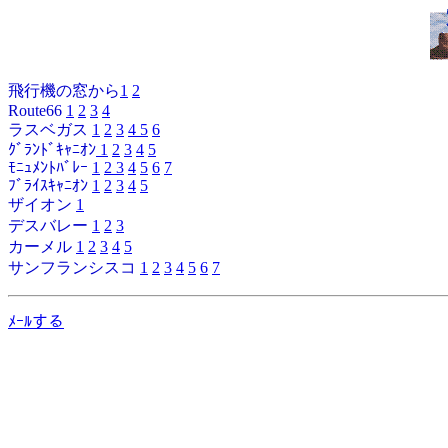
飛行機の窓から
1
2
Route66
1
2
3
4
ラスベガス
1
2
3
4
5
6
ｸﾞﾗﾝﾄﾞｷｬﾆｵﾝ
1
2
3
4
5
ﾓﾆｭﾒﾝﾄﾊﾞﾚｰ
1
2
3
4
5
6
7
ﾌﾞﾗｲｽｷｬﾆｵﾝ
1
2
3
4
5
ザイオン
1
デスバレー
1
2
3
カーメル
1
2
3
4
5
サンフランシスコ
1
2
3
4
5
6
7
ﾒｰﾙする