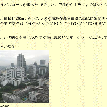
うどスコールが降った 後でした。空港からホテルまではタクシ
縦横15x30mぐらいの 大きな看板が高速道路の両脇に隙間
合は半分ぐらい。"CANON" "TOYOTA" "TOSHIBA" 
"。近代的な高層ビルの すぐ横は庶民的なマーケットが広がっ
らかな？
中心部