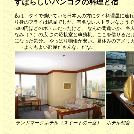
すばらしいバンコクの料理と宿
夜は、タイで働いている日本人の方にタイ料理屋に連れ
り身のフライは絶品でした。有名なレストランなようで日本
6000円ほどのホテルだったけど、 なんの間違いか、
なみ（？）の広 さの応接室と執務机。ここを借りるだけ
になった気分。 やっぱり物価が安い。夏休みのアメリ
ート
よりもよい部屋だもんな。だな。
ランドマークホテル（スイートの一室）
ホテル朝食