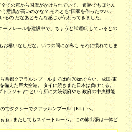
全ての窓から国旗がかけられていて、 道路でもほとん
いう意識が高いのかな？ それとも"国家を作ったマハテ
ているの だなあとそんな感じが伝わってきました。
にモノレールを建設中で、ちょうど試運転 しているとの
もお構いなしだな。いつの間にか私も それに慣れてしま
から首都クアラルンプールまでは約 70kmぐらい。成田-東
2本を備えた巨大空港。 タイに続きまた日本は負けてる。
プトラジャヤ" という所に大統領府やら 政府の中央機能
いのでタクシーでクアラルンプール（KL）へ。
ぉ.. またしてもスイートルーム。 この
旅
出張は一体ど