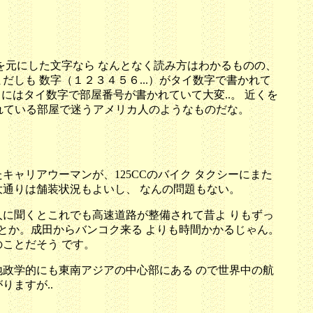
を元にした文字なら なんとなく読み方はわかるものの、
しも 数字（１２３４５６...）がタイ数字で書かれて
にはタイ数字で部屋番号が書かれていて大変..。 近くを
で書かれている部屋で迷うアメリカ人のようなものだな。
ャリアウーマンが、125CCのバイク タクシーにまた
通りは舗装状況もよいし、 なんの問題もない。
に聞くとこれでも高速道路が整備されて昔よ りもずっ
とか。成田からバンコク来る よりも時間かかるじゃん。
ことだそう です。
政学的にも東南アジアの中心部にある ので世界中の航
ますが..