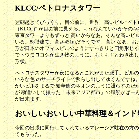
KLCC/ペトロナスタワー
翌朝起きてびっくり。目の前に、世界一高いビル ”ペト
（KLCC)” が目の前に見える。もうなんていうかその存在
東京タワーよりもずっと 高いからなあ。そんな高いビ
いる。88階建て、高さ451mだそうです。高い なあ。
形が日本のオフィスビルのようにすっきりと四角形じゃ
でトウモロコシか生き物のように、もくもくとわき出し
形状。
ペトロナスタワーが夜になるとこれがまた派手。ビルの
いろな色 のサーチライトで照らし出してゆくんですね
かいビルをまるで 繁華街のネオンのように照らすのだか
が 勘違いして撮った「未来アジア都市」の風景がばー
が出来ます。
おいしいおいしい中華料理＆インド
今回の出張に同行してくれているマレーシア駐在の方の
てもらった。