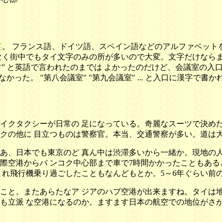
字
。 フランス語、ドイツ語、スペイン語などのアルファベット
く街中でもタイ文字のみの所が多いので大変。文字だけならまだ
す” と英語で言われたのまでは よかったのだけど、会議室の入口
かった。 "第八会議室" "第九会議室" ... と入口に漢字
クタクシーが日常の 足になっている。奇麗なスーツで決めたキ
クの他に 目立つものは警察官。本当、交通警察が多い。道は大
あ、日本でも東京のど 真ん中は渋滞多いから一緒か。現地の人
際空港からバ ンコク中心部まで車で7時間かかったこともある
れ飛行機乗り過ごしたこともなんどもとか。5～6年ぐらい前の
こと。またあらたなア ジアのハブ空港が出来ますね。タイは地
も立派 な空港になるのか。ますます日本の航空での地位がさがり