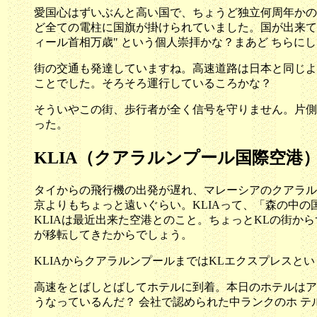
愛国心はずいぶんと高い国で、ちょうど独立何周年かの
ど全ての電柱に国旗が掛けられていました。国が出来て4
ィール首相万歳" という個人崇拝かな？まあど ちら
街の交通も発達していますね。高速道路は日本と同じよ
ことでした。そろそろ運行しているころかな？
そういやこの街、歩行者が全く信号を守りません。片側
った。
KLIA（クアラルンプール国際空港
タイからの飛行機の出発が遅れ、マレーシアのクアラルンプー
京よりもちょっと遠いぐらい。KLIAって、「森の中の
KLIAは最近出来た空港とのこと。ちょっとKLの街か
が移転してきたからでしょう。
KLIAからクアラルンプールまではKLエクスプレスと
高速をとばしとばしてホテルに到着。本日のホテルはアスコ
うなっているんだ？ 会社で認められた中ランクのホ テル