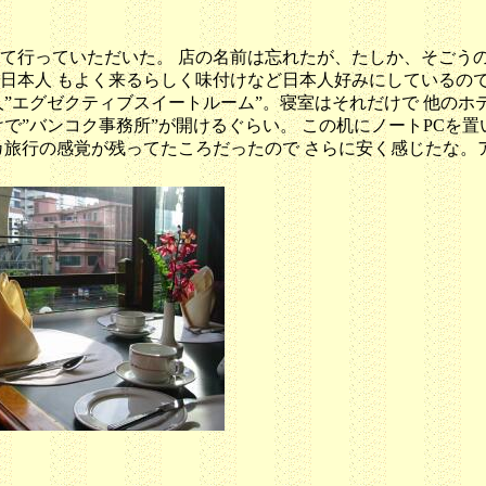
て行っていただいた。 店の名前は忘れたが、たしか、そごうの
人 もよく来るらしく味付けなど日本人好みにしているのでは？との話
各人”エグゼクティブスイートルーム”。寝室はそれだけで 他の
で”バンコク事務所”が開けるぐらい。 この机にノートPCを
カ旅行の感覚が残ってたころだったので さらに安く感じたな。