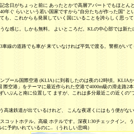
記念日がちょっと前に あったとかで高層アパートでもほとんど
0年ぐ らいという若い国家ですから"自分たちが作った国" と
にしても、これからも発展していく国にいることを誇らしく思っ
うな感じ。しかも無料。 よいところだ。KLの中心部では新た
3車線の道路でも車が 来ていなければ平気で渡る。警察がいて
）
ル国際空港 (KLIA) に到着したのは夜の12時頃。KLIA
国 際空港」をテーマに最近作られた空港で4000m級の滑走路
らずいぶんと南に位置して ますが、これは多分最近この近くの"
いう高速鉄道が出ているけれど、 こんな夜遅くにはもう便がな
ットホテル。高級 ホテルです。深夜1:30チェックイン。うぉ
に予約いれているのに.. （うれしい悲鳴）