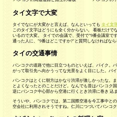
タイ文字で大変
タイでなにが大変かと言えば、なんといっても
タイ文
このタイ文字はどうにも全く分からない。 看板だけでな
いるので大変。 タイでの会議で、受付で”9番会議室で
通った人に、"9番はどこですか?"と質問しなければならな
タイの交通事情
バンコクの道路で他に目立つものといえば、バイク。バイ
がって取引先へ向かうってな光景をよく目にした。バイ
バンコクはとくに朝方はかなり渋滞が激しかったな。ま
とよくなったとのことだけど。なんでも昔はバンコク国
逆にバンコク中心部から空港に行くとき渋滞に巻き 込ま
そういや、バンコクでは、第二国際空港を今工事中との
空会社に利用されそうですね。仁川につづいてバンコク