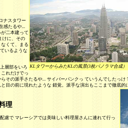
ロナスタワー
感たるや...
ルが二本建って
おまけに、その
 なくて、まる
ているような
KLタワーからみたKLの風景(3枚パノラマ合成）
上層部をいろ
。これだけでっ
らその派手さたるや... サイバーパンクっ ていうんでしたっ
んと目の前に現れたような 錯覚。派手な演出もここまで徹底的
料理
配慮で マレーシアでは美味しい料理屋さんに連れて行っ