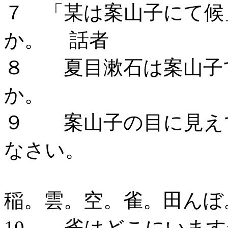
７ 「某は案山子にて候
か。 話者
８ 夏目漱石は案山子
か。 
９ 案山子の目に見え
なさい。
稲。雲。空。雀。田ん
10 雀はどこにいます