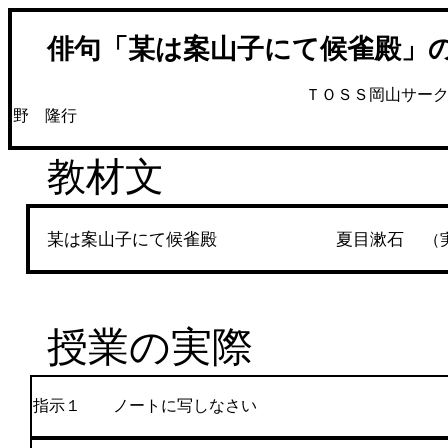
俳句「某は案山子にて候雀殿」
ＴＯＳＳ岡山サークルＭＡ
野 隆行
教材文
某は案山子にて候雀殿 夏目漱石
（実
授業の実際
指示１ ノートに写しなさい