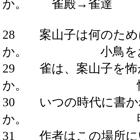
か。 雀殿→雀達
28 案山子は何のため
か。 小鳥をお
29 雀は、案山子を怖
か。 怖がっ
30 いつの時代に書か
か。 明治
31 作者はこの場所に