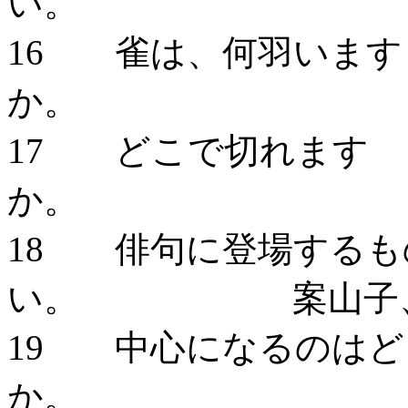
い。 
16 雀は、何羽います
か。 殿
17 どこで切れます
か。 
18 俳句に登場するも
い。 案山子
19 中心になるのはど
か。 案山子