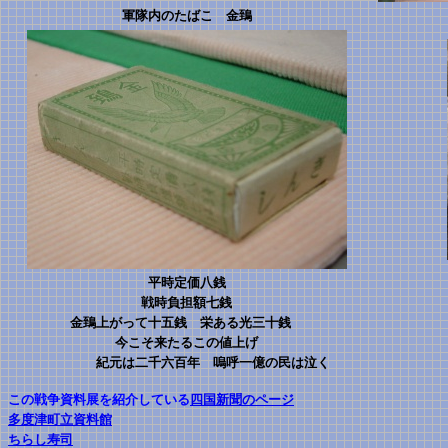
軍隊内のたばこ 金鵄
平時定価八銭
戦時負担額七銭
金鵄上がって十五銭 栄ある光三十銭
今こそ来たるこの値上げ
紀元は二千六百年 嗚呼一億の民は泣く
この戦争資料展を紹介している
四国新聞のページ
多度津町立資料館
ちらし寿司