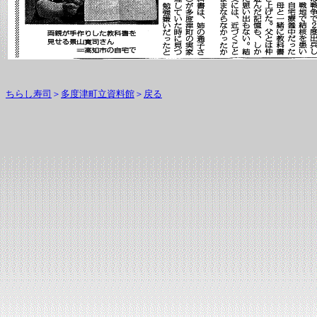
ちらし寿司
＞
多度津町立資料館
＞
戻る