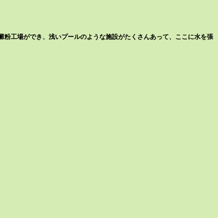
澱粉工場ができ、浅いプールのような施設がたくさんあって、ここに水を張