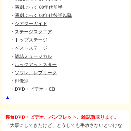
・
演劇ぶっく 00年代前半
・
演劇ぶっく 00年代後半以降
・
シアターガイド
・
ステージスクエア
・
トップステージ
・
ベストステージ
・
雑誌ミュージカル
・
ルックアットスター
・
ソワレ、レプリーク
・
俳優別
・
DVD・ビデオ・CD
▲
舞台DVD・ビデオ、パンフレット、雑誌買取ります。
「大事にしてきたけど、どうしても手放さないといけな