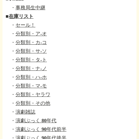
・
事務局生中継
■
在庫リスト
・
セール！
・
分類別・ア-オ
・
分類別・カ-コ
・
分類別・サ-ソ
・
分類別・タ-ト
・
分類別・ナ-ノ
・
分類別・ハ-ホ
・
分類別・マ-モ
・
分類別・ヤラワ
・
分類別・その他
・
演劇雑誌
・
演劇ぶっく 80年代
・
演劇ぶっく 90年代前半
・
演劇ぶっく 90年代後半