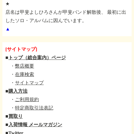
★
店名は甲斐よしひろさんが甲斐バンド解散後、
最初に出
したソロ・アルバムに因んでいます。
▲
[サイトマップ]
■
トップ（総合案内）ページ
・
弊店概要
・
在庫検索
・
サイトマップ
■
購入方法
・
ご利用規約
・
特定商取引法表記
■
買取り
■
入荷情報 メールマガジン
■
Twitter