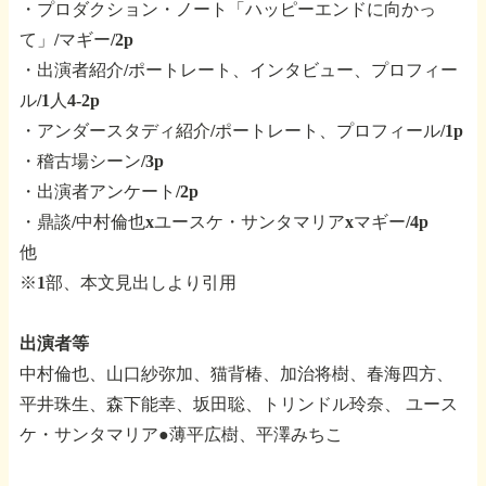
・プロダクション・ノート「ハッピーエンドに向かっ
て」/マギー/2p
・出演者紹介/ポートレート、インタビュー、プロフィー
ル/1人4-2p
・アンダースタディ紹介/ポートレート、プロフィール/1p
・稽古場シーン/3p
・出演者アンケート/2p
・鼎談/中村倫也xユースケ・サンタマリアxマギー/4p
他
※1部、本文見出しより引用
出演者等
中村倫也、山口紗弥加、猫背椿、加治将樹、春海四方、
平井珠生、森下能幸、坂田聡、トリンドル玲奈、
ユース
ケ・サンタマリア●薄平広樹、平澤みちこ