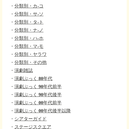
・
分類別・カ-コ
・
分類別・サ-ソ
・
分類別・タ-ト
・
分類別・ナ-ノ
・
分類別・ハ-ホ
・
分類別・マ-モ
・
分類別・ヤラワ
・
分類別・その他
・
演劇雑誌
・
演劇ぶっく 80年代
・
演劇ぶっく 90年代前半
・
演劇ぶっく 90年代後半
・
演劇ぶっく 00年代前半
・
演劇ぶっく 00年代後半以降
・
シアターガイド
・
ステージスクエア