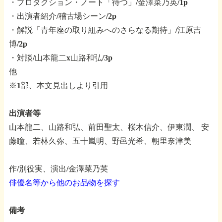
・プロダクション・ノート「待つ」/金澤菜乃英/1p
・出演者紹介/稽古場シーン/2p
・解説「青年座の取り組みへのさらなる期待」/江原吉
博/2p
・対談/山本龍二x山路和弘/3p
他
※1部、本文見出しより引用
出演者等
山本龍二、山路和弘、前田聖太、桜木信介、伊東潤、
安
藤瞳、若林久弥、五十嵐明、野邑光希、朝里奈津美
作/別役実、演出/金澤菜乃英
俳優名等から他のお品物を探す
備考