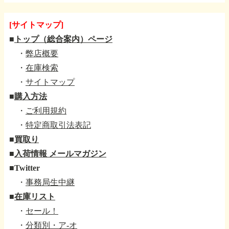
[サイトマップ]
■
トップ（総合案内）ページ
・
弊店概要
・
在庫検索
・
サイトマップ
■
購入方法
・
ご利用規約
・
特定商取引法表記
■
買取り
■
入荷情報 メールマガジン
■
Twitter
・
事務局生中継
■
在庫リスト
・
セール！
・
分類別・ア-オ