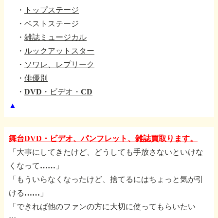
・
トップステージ
・
ベストステージ
・
雑誌ミュージカル
・
ルックアットスター
・
ソワレ、レプリーク
・
俳優別
・
DVD・ビデオ・CD
▲
舞台DVD・ビデオ、パンフレット、雑誌買取ります。
「大事にしてきたけど、どうしても手放さないといけな
くなって……」
「もういらなくなったけど、捨てるにはちょっと気が引
ける……」
「できれば他のファンの方に大切に使ってもらいたい