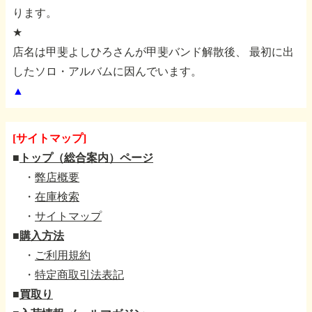
ります。
★
店名は甲斐よしひろさんが甲斐バンド解散後、
最初に出
したソロ・アルバムに因んでいます。
▲
[サイトマップ]
■
トップ（総合案内）ページ
・
弊店概要
・
在庫検索
・
サイトマップ
■
購入方法
・
ご利用規約
・
特定商取引法表記
■
買取り