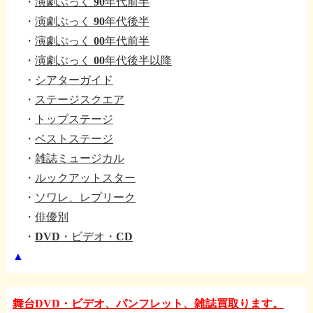
・
演劇ぶっく 90年代前半
・
演劇ぶっく 90年代後半
・
演劇ぶっく 00年代前半
・
演劇ぶっく 00年代後半以降
・
シアターガイド
・
ステージスクエア
・
トップステージ
・
ベストステージ
・
雑誌ミュージカル
・
ルックアットスター
・
ソワレ、レプリーク
・
俳優別
・
DVD・ビデオ・CD
▲
舞台DVD・ビデオ、パンフレット、雑誌買取ります。