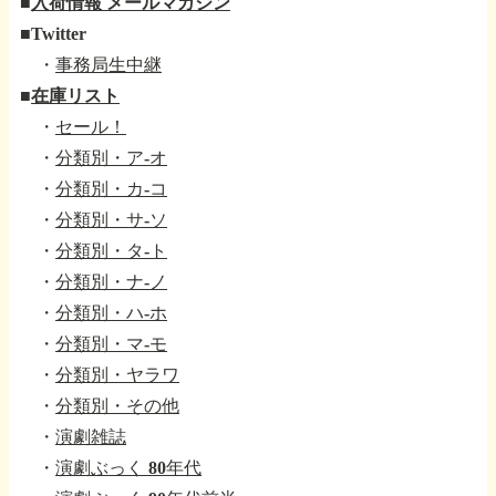
■
入荷情報 メールマガジン
■
Twitter
・
事務局生中継
■
在庫リスト
・
セール！
・
分類別・ア-オ
・
分類別・カ-コ
・
分類別・サ-ソ
・
分類別・タ-ト
・
分類別・ナ-ノ
・
分類別・ハ-ホ
・
分類別・マ-モ
・
分類別・ヤラワ
・
分類別・その他
・
演劇雑誌
・
演劇ぶっく 80年代