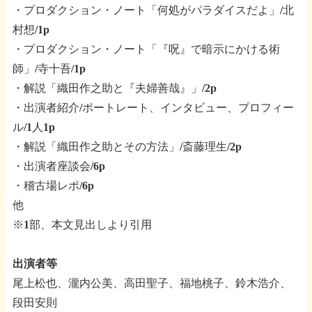
・プロダクション・ノート「何処がパラダイスだよ」/北
村想/1p
・プロダクション・ノート「『呪』で暗示にかける術
師」/寺十吾/1p
・解説「織田作之助と『夫婦善哉』」/2p
・出演者紹介/ポートレート、インタビュー、プロフィー
ル/1人1p
・解説「織田作之助とその方法」/斎藤理生/2p
・出演者座談会/6p
・稽古場レポ/6p
他
※1部、本文見出しより引用
出演者等
尾上松也、瀧内公美、高田聖子、福地桃子、鈴木浩介、
段田安則