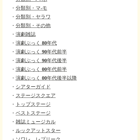
・
分類別・マ-モ
・
分類別・ヤラワ
・
分類別・その他
・
演劇雑誌
・
演劇ぶっく 80年代
・
演劇ぶっく 90年代前半
・
演劇ぶっく 90年代後半
・
演劇ぶっく 00年代前半
・
演劇ぶっく 00年代後半以降
・
シアターガイド
・
ステージスクエア
・
トップステージ
・
ベストステージ
・
雑誌ミュージカル
・
ルックアットスター
・
ソワレ、レプリーク