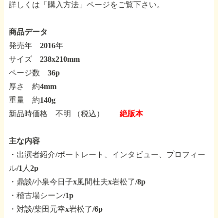
詳しくは「購入方法」ページをご覧下さい。
商品データ
発売年 2016年
サイズ 238x210mm
ページ数 36p
厚さ 約4mm
重量 約140g
新品時価格 不明 （税込）
絶版本
主な内容
・出演者紹介/ポートレート、インタビュー、プロフィー
ル/1人2p
・鼎談/小泉今日子x風間杜夫x岩松了/8p
・稽古場シーン/1p
・対談/柴田元幸x岩松了/6p