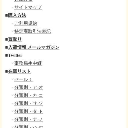
・
サイトマップ
■
購入方法
・
ご利用規約
・
特定商取引法表記
■
買取り
■
入荷情報 メールマガジン
■
Twitter
・
事務局生中継
■
在庫リスト
・
セール！
・
分類別・ア-オ
・
分類別・カ-コ
・
分類別・サ-ソ
・
分類別・タ-ト
・
分類別・ナ-ノ
・
分類別・ハ-ホ