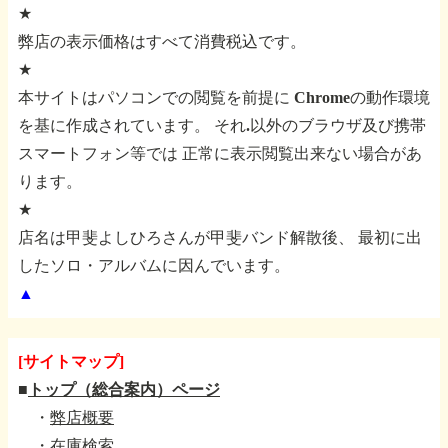
★
弊店の表示価格はすべて消費税込です。
★
本サイトはパソコンでの閲覧を前提に
Chromeの動作環境
を基に作成されています。
それ.以外のブラウザ及び携帯
スマートフォン等では
正常に表示閲覧出来ない場合があ
ります。
★
店名は甲斐よしひろさんが甲斐バンド解散後、
最初に出
したソロ・アルバムに因んでいます。
▲
[サイトマップ]
■
トップ（総合案内）ページ
・
弊店概要
・
在庫検索