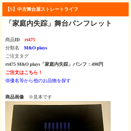
【S】中古舞台屋ストレートライフ
「家庭内失踪」舞台パンフレット
商品ID
rt475
分類名
M&O plays
ご注文タグ
rt475 M&O plays「家庭内失踪」パンフ：498円
ご注文はこちら！
俳優名等から他のお品物を探す
商品画像
※見本です