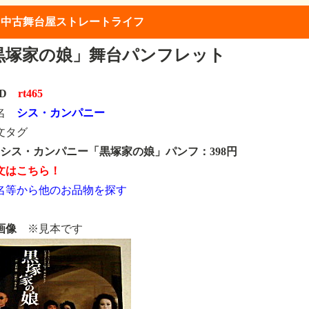
】中古舞台屋ストレートライフ
黒塚家の娘」舞台パンフレット
ID
rt465
類名
シス・カンパニー
文タグ
65 シス・カンパニー「黒塚家の娘」パンフ：398円
文はこちら！
名等から他のお品物を探す
画像
※見本です