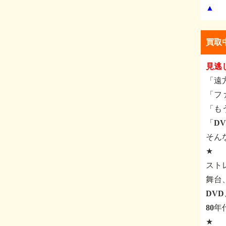
▲
買取
見逃
「遠
「フ
「も
「D
そん
★
スト
舞台
DV
80
★