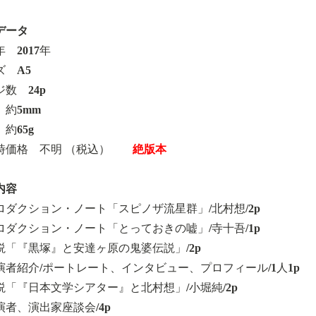
データ
 2017年
ズ A5
数 24p
 約5mm
約65g
時価格 不明 （税込）
絶版本
内容
ロダクション・ノート「スピノザ流星群」/北村想/2p
ロダクション・ノート「とっておきの嘘」/寺十吾/1p
説「『黒塚』と安達ヶ原の鬼婆伝説」/2p
演者紹介/ポートレート、インタビュー、プロフィール/1人1p
説「『日本文学シアター』と北村想」/小堀純/2p
演者、演出家座談会/4p