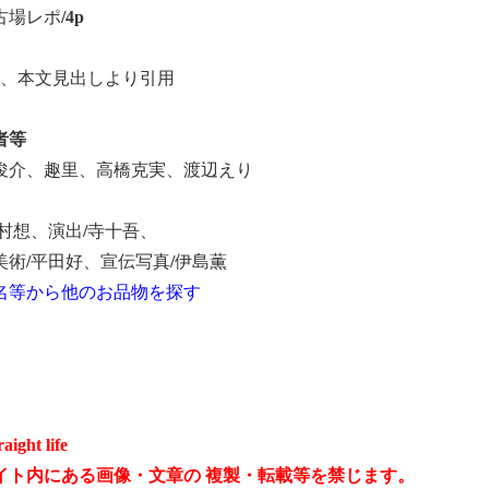
場レポ/4p
部、本文見出しより引用
者等
俊介、趣里、高橋克実、渡辺えり
北村想、演出/寺十吾、
美術/平田好、宣伝写真/伊島薫
名等から他のお品物を探す
raight life
イト内にある画像・文章の 複製・転載等を禁じます。