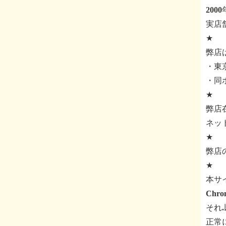
200
実店
★
弊店
・東京
・同
★
弊店
ネッ
★
弊店
★
本サ
Ch
それ
正常