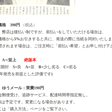
格 398円
（税込）
、弊店は後払い制ですが、前払いをしていただける場合は、
価格から5%お引きすると共に、発送の際に当紙を同封いたし
望されます場合は、ご注文時に「前払い希望」とお申し付け下
A+/並上
絶版本
=未開封 S=良 A=並 B=少し劣る C=劣る
17年発売を前提とした評価です)
 ゆうメール：実費190円
は郵便受け。追跡サービス、配達時間帯指定無し。
料は予定です。変更になる場合があります。
くは「購入方法」ページをご覧下さい。