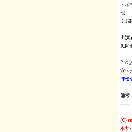
・稽古
他
※1
出演
風間
作/
宣伝
俳優
備考
――
(C) st
本サ