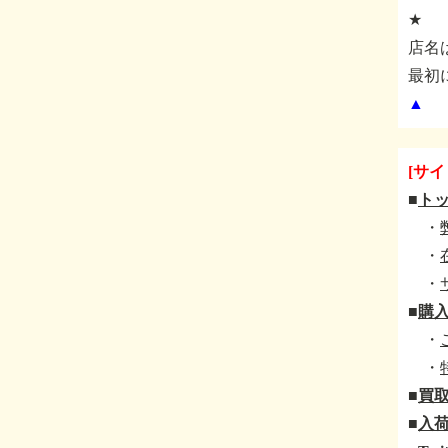
★
店名
最初
▲
[サイ
■
ト
・
・
・
■
購
・
・
■
買
■
入荷