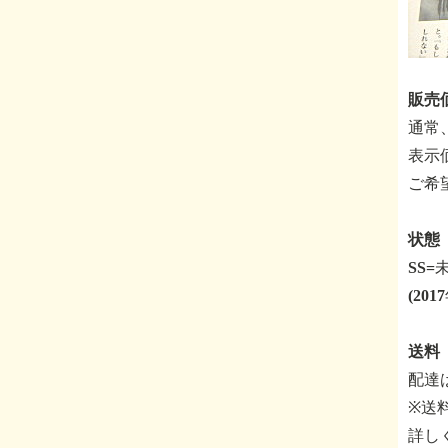
販売価
通常
表示
ご希
状態 
SS
(20
送料
配達
※送
詳し