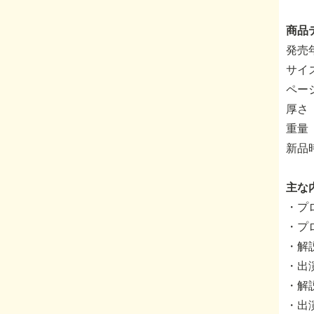
商品
発売年
サイ
ページ
厚さ
重量 
新品
主な
・プ
・プ
・解
・出
・解
・出