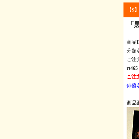
【S
「
商品
分
ご注
rt4
ご注
俳優
商品